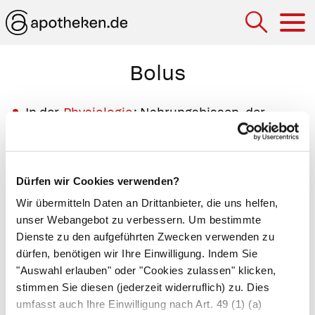
Hau
Bolus
In der
Physiologie
: Nahrungsbissen, der
durch Kauen zum Schlucken vorbereitet
wurde. Beim
Bolustod
bleibt der Klumpen
Nahrung so im Kehlkopf stecken, dass der
Dürfen wir Cookies verwenden?
Betroffene ihn nicht mehr aushusten kann.
Wir übermitteln Daten an Drittanbieter, die uns helfen,
Dies führt reflexartig zum
Kreislaufstillstand
unser Webangebot zu verbessern. Um bestimmte
und somit zum Tod.
Dienste zu den aufgeführten Zwecken verwenden zu
In der Pharmazie: schnelles Injizieren eines
dürfen, benötigen wir Ihre Einwilligung. Indem Sie
Medikaments.
"Auswahl erlauben" oder "Cookies zulassen" klicken,
stimmen Sie diesen (jederzeit widerruflich) zu. Dies
In der Alternativmedizin: weißer Ton
umfasst auch Ihre Einwilligung nach Art. 49 (1) (a)
(
Tonerdesilikat
). Aus dem weißen Ton wird ein