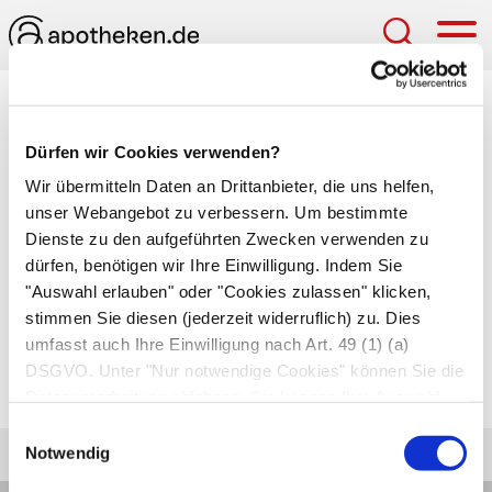
Hau
Brutkasten
Dürfen wir Cookies verwenden?
Klimatisierte Kammer für
Frühgeborene
, in der
Wir übermitteln Daten an Drittanbieter, die uns helfen,
Temperatur, Luftfeuchtigkeit und
unser Webangebot zu verbessern. Um bestimmte
Sauerstoffgehalt speziell auf die Bedürfnisse des
Dienste zu den aufgeführten Zwecken verwenden zu
Säuglings eingestellt sind. Durch seitliche
dürfen, benötigen wir Ihre Einwilligung. Indem Sie
Klappen werden die Neugeborenen behandelt
"Auswahl erlauben" oder "Cookies zulassen" klicken,
stimmen Sie diesen (jederzeit widerruflich) zu. Dies
und gepflegt.
umfasst auch Ihre Einwilligung nach Art. 49 (1) (a)
DSGVO. Unter "Nur notwendige Cookies" können Sie die
Autor*innen
Datenverarbeitung ablehnen. Sie können Ihre Auswahl
zuletzt geändert am
01.01.1970
um 01:00 Uhr
jederzeit unter "Privatsphäre“ am Seitenende ändern.
Einwilligungsauswahl
Notwendig