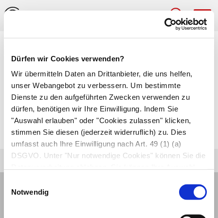
Hau
Coxiella burnetii
Dürfen wir Cookies verwenden?
Wir übermitteln Daten an Drittanbieter, die uns helfen,
Gramnegative, stäbchenförmige
Bakterien
. Sie
unser Webangebot zu verbessern. Um bestimmte
sind die Erreger des
Q-Fiebers
, einer in
Dienste zu den aufgeführten Zwecken verwenden zu
Deutschland meldepflichtigen Erkrankung.
dürfen, benötigen wir Ihre Einwilligung. Indem Sie
"Auswahl erlauben" oder "Cookies zulassen" klicken,
Autor*innen
stimmen Sie diesen (jederzeit widerruflich) zu. Dies
zuletzt geändert am
01.01.1970
um 01:00 Uhr
umfasst auch Ihre Einwilligung nach Art. 49 (1) (a)
DSGVO. Unter "Nur notwendige Cookies" können Sie die
Datenverarbeitung ablehnen. Sie können Ihre Auswahl
jederzeit unter "Privatsphäre“ am Seitenende ändern.
Einwilligungsauswahl
Notwendig