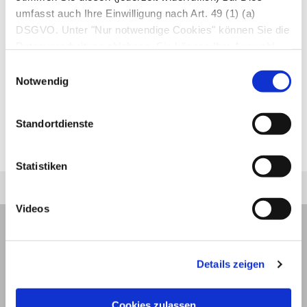
Menschen) wandern die Larven in das
umfasst auch Ihre Einwilligung nach Art. 49 (1) (a)
Bindegewebe
, in die
Lymphgefäße
DSGVO. Unter "Nur notwendige Cookies" können Sie die
Datenverarbeitung ablehnen. Sie können Ihre Auswahl
(
Filiarenlymphangitis
) und selten in den
Magen-
jederzeit unter "Privatsphäre“ am Seitenende ändern.
Darm-Trakt
, wo sie nach zwei weiteren
Einwilligungsauswahl
Notwendig
Häutungen zur erwachsenen Filarie (
Adultfilarie
)
werden.
Standortdienste
Autor*innen
zuletzt geändert am
01.01.1970
um 01:00 Uhr
Statistiken
Videos
Details zeigen
Cookies zulassen