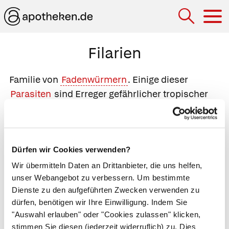
Hau
Filarien
Familie von
Fadenwürmern
. Einige dieser
Parasiten
sind Erreger gefährlicher tropischer
Erkrankungen (
Filariosen
). Überträger und
Zwischenwirte
sind blutsaugende Insekten wie
Mücken und Bremsen. Der Zwischenwirt nimmt
Dürfen wir Cookies verwenden?
beim Stechen Würmer im ersten Larvenstadium
(
Mikrofilarien
) auf. Diese häuten sich im
Wir übermitteln Daten an Drittanbieter, die uns helfen,
unser Webangebot zu verbessern. Um bestimmte
Zwischenwirt mehrmals und entwickeln sich zu
Dienste zu den aufgeführten Zwecken verwenden zu
den infektiösen Larven, die beim erneuten
dürfen, benötigen wir Ihre Einwilligung. Indem Sie
Blutsaugen des Insekts durch den Stichkanal auf
"Auswahl erlauben" oder "Cookies zulassen" klicken,
den
Endwirt
übergehen. Im Endwirt (z.B. einem
stimmen Sie diesen (jederzeit widerruflich) zu. Dies