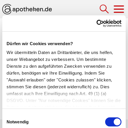
Hau
Gefäß (Vas)
Dürfen wir Cookies verwenden?
Röhrenförmige Gebilde, die Flüssigkeiten durch
den Körper leiten.
Arterien
transportieren
Wir übermitteln Daten an Drittanbieter, die uns helfen,
unser Webangebot zu verbessern. Um bestimmte
sauerstoffreiches Blut,
Venen
sauerstoffarmes
Dienste zu den aufgeführten Zwecken verwenden zu
(
Blutgefäße
). Die
Lymphgefäße
sammelt die aus
dürfen, benötigen wir Ihre Einwilligung. Indem Sie
den Arterien austretende Blutflüssigkeit. Diese
"Auswahl erlauben" oder "Cookies zulassen" klicken,
so genannte Lymphe ernährt die Körperzellen
stimmen Sie diesen (jederzeit widerruflich) zu. Dies
und wehrt Krankheitserreger ab.
umfasst auch Ihre Einwilligung nach Art. 49 (1) (a)
DSGVO. Unter "Nur notwendige Cookies" können Sie die
Autor*innen
Datenverarbeitung ablehnen. Sie können Ihre Auswahl
zuletzt geändert am
01.01.1970
um 01:00 Uhr
jederzeit unter "Privatsphäre“ am Seitenende ändern.
Einwilligungsauswahl
Notwendig