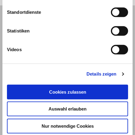
Standortdienste
Statistiken
Videos
Details zeigen
Cookies zulassen
© 2026
Impressum und Nutzungsbedingungen
Auswahl erlauben
Datenschutz
Privatsphäre
Nur notwendige Cookies
Qualitätsrichtlinien
Barrierefreiheit