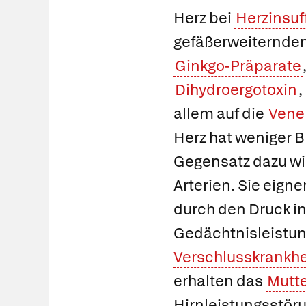
Herz bei
Herzinsuf
gefäßerweiternde
Ginkgo-Präparate
Dihydroergotoxin
,
allem auf die
Vene
Herz hat weniger 
Gegensatz dazu wi
Arterien. Sie eign
durch den Druck in
Gedächtnisleistun
Verschlusskrankhe
erhalten das
Mutte
Hirnleistungsstör