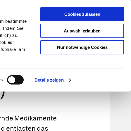
Cookies zulassen
Kundenlogin
Info für Apotheker
 Um bestimmte
g. Indem Sie
Auswahl erlauben
flich) zu.
Suche
leben
Über uns
ookies"
Nur notwendige Cookies
atsphäre“ am
ikamente
os
Details zeigen
)
ternde Medikamente
d entlasten das