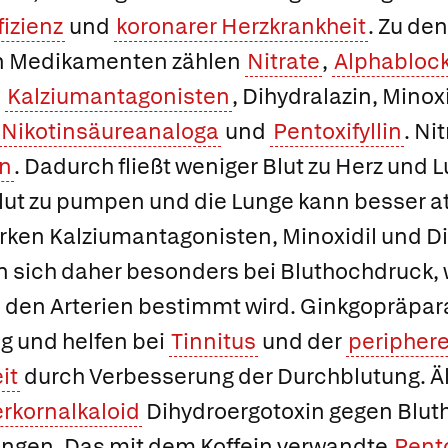
fizienz
und
koronarer Herzkrankheit
. Zu de
n Medikamenten zählen
Nitrate
,
Alphabloc
,
Kalziumantagonisten
,
Dihydralazin
,
Minoxi
Nikotinsäureanaloga
und
Pentoxifyllin
. Ni
n
. Dadurch fließt weniger Blut zu Herz und 
Blut zu pumpen und die Lunge kann besser 
rken Kalziumantagonisten,
Minoxidil
und
Di
en sich daher besonders bei Bluthochdruck, 
 den Arterien bestimmt wird. Ginkgopräpar
g und helfen bei
Tinnitus
und der
periphere
it
durch Verbesserung der Durchblutung. Äl
rkornalkaloid
Dihydroergotoxin gegen Blut
ungen. Das mit dem Koffein verwandte
Pento