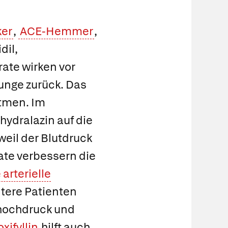
n
ker
,
ACE-Hemmer
,
dil
,
trate wirken vor
Lunge zurück. Das
atmen. Im
hydralazin
auf die
weil der Blutdruck
ate verbessern die
 arterielle
tere Patienten
hochdruck und
xifyllin
hilft auch