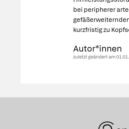
bei peripherer art
gefäßerweiternden
kurzfristig zu Kop
Autor*innen
zuletzt geändert am
01.01