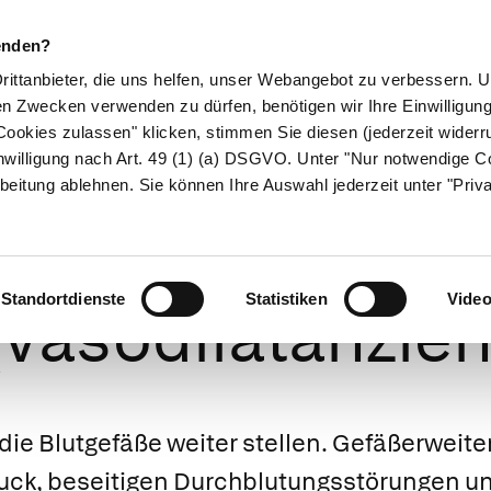
enden?
Drittanbieter, die uns helfen, unser Webangebot zu verbessern.
en Zwecken verwenden zu dürfen, benötigen wir Ihre Einwilligun
ookies zulassen" klicken, stimmen Sie diesen (jederzeit widerru
ikamente
Naturheilkunde
Eltern & Kind
Gesund 
nwilligung nach Art. 49 (1) (a) DSGVO. Unter "Nur notwendige C
beitung ablehnen. Sie können Ihre Auswahl jederzeit unter "Priv
weiternde Med
Standortdienste
Statistiken
Vide
(Vasodilatanzien
die Blutgefäße weiter stellen. Gefäßerwei
uck, beseitigen Durchblutungsstörungen un