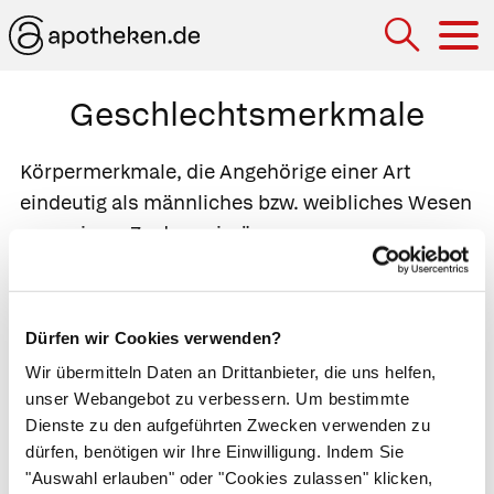
Hau
Geschlechtsmerkmale
Körpermerkmale, die Angehörige einer Art
eindeutig als männliches bzw. weibliches Wesen
ausweisen. Zu den
primären
Geschlechtsmerkmalen
gehören die
Fortpflanzungsorgane. Sie sind schon von
Geburt an vollständig angelegt und reifen im
Dürfen wir Cookies verwenden?
Laufe der Pubertät zur vollen Funktionsfähigkeit
Wir übermitteln Daten an Drittanbieter, die uns helfen,
heran. Bei der Frau gehören
Eierstock
,
Eileiter
unser Webangebot zu verbessern. Um bestimmte
und
Gebärmutter
zu den primären
Dienste zu den aufgeführten Zwecken verwenden zu
Geschlechtsmerkmalen. Beim Mann sind es
dürfen, benötigen wir Ihre Einwilligung. Indem Sie
Penis
,
Hoden
und
Nebenhoden
. Wenn der
"Auswahl erlauben" oder "Cookies zulassen" klicken,