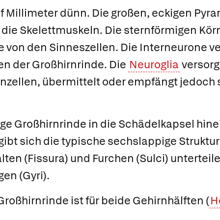
nf Millimeter dünn. Die großen, eckigen
Pyra
 die Skelettmuskeln. Die sternförmigen
Kör
 von den Sinneszellen. Die
Interneurone
ve
en der Großhirnrinde. Die
Neuroglia
versorg
enzellen, übermittelt oder empfängt jedoch 
ige Großhirnrinde in die Schädelkapsel hinei
gibt sich die typische sechslappige Struktur
lten (
Fissura
) und Furchen (
Sulci
) unterteil
en (
Gyri
).
Großhirnrinde ist für beide Gehirnhälften (
H