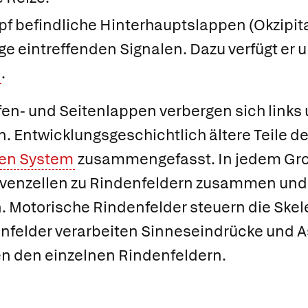
pf befindliche
Hinterhauptslappen
(
Okzipit
e eintreffenden Signalen. Dazu verfügt er
.
äfen- und Seitenlappen verbergen sich links 
n
. Entwicklungsgeschichtlich ältere Teile d
hen System
zusammengefasst. In jedem Gr
rvenzellen zu
Rindenfeldern
zusammen und
n.
Motorische Rindenfelder
steuern die Skel
nfelder
verarbeiten Sinneseindrücke und
A
en den einzelnen Rindenfeldern.