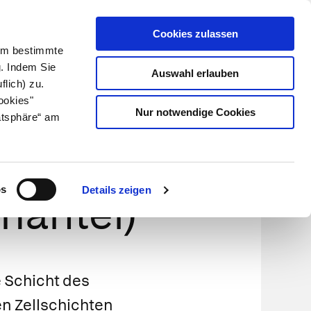
Cookies zulassen
Kundenlogin
Info für Apotheker
 Um bestimmte
g. Indem Sie
Auswahl erlauben
flich) zu.
Suche
leben
Über uns
ookies"
Nur notwendige Cookies
atsphäre“ am
cerebri,
os
Details zeigen
nmantel)
 Schicht des
en Zellschichten