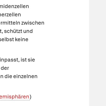
midenzellen
nerzellen
rmitteln zwischen
t, schützt und
selbst keine
npasst, ist sie
 der
en die einzelnen
emisphären
)