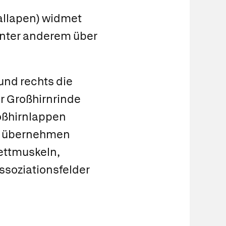
allapen
) widmet
 unter anderem über
und rechts die
er Großhirnrinde
oßhirnlappen
 übernehmen
ettmuskeln,
ssoziationsfelder