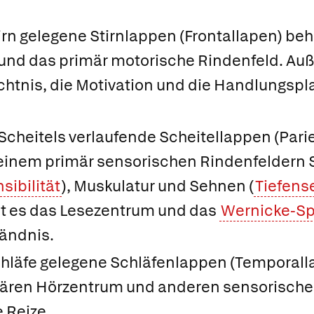
tirn gelegene
Stirnlappen
(
Frontallapen
) be
und das
primär motorische Rindenfeld
. Auß
chtnis, die Motivation und die Handlungsp
 Scheitels verlaufende
Scheitellappen
(
Pari
seinem primär sensorischen Rindenfeldern 
ibilität
), Muskulatur und Sehnen (
Tiefense
t es das
Lesezentrum
und das
Wernicke-S
ändnis.
chläfe gelegene
Schläfenlappen
(
Temporall
ären Hörzentrum
und anderen sensorischen
 Reize.