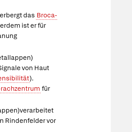
herbergt das
Broca-
erdem ist er für
lanung
etallappen
)
Signale von Haut
nsibilität
).
prachzentrum
für
appen
)verarbeitet
 Rindenfelder vor