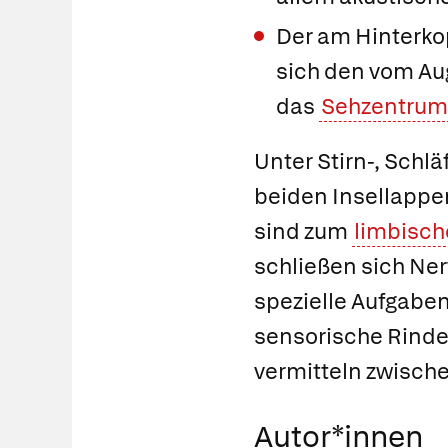
Der am Hinterko
sich den vom Aug
das
Sehzentrum
Unter Stirn-, Schl
beiden
Insellappe
sind zum
limbisc
schließen sich Ne
spezielle Aufgabe
sensorische Rinde
vermitteln zwisch
Autor*innen