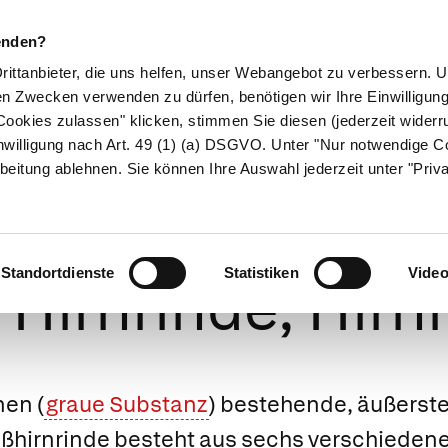
enden?
Drittanbieter, die uns helfen, unser Webangebot zu verbessern.
en Zwecken verwenden zu dürfen, benötigen wir Ihre Einwilligun
ookies zulassen" klicken, stimmen Sie diesen (jederzeit widerru
ikamente
Naturheilkunde
Eltern & Kind
Gesund 
nwilligung nach Art. 49 (1) (a) DSGVO. Unter "Nur notwendige C
beitung ablehnen. Sie können Ihre Auswahl jederzeit unter "Priv
nrinde (Cortex 
Standortdienste
Statistiken
Vide
 Hirnrinde, Hir
nen (
graue Substanz
) bestehende, äußerste
oßhirnrinde besteht aus sechs verschieden