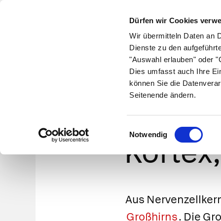
Dürfen wir Cookies verw
Wir übermitteln Daten an 
Dienste zu den aufgeführt
"Auswahl erlauben" oder "C
Krankheiten
Symptome
Therapie
Med
Dies umfasst auch Ihre Ei
können Sie die Datenverar
Seitenende ändern.
Großhir
Einwilligungsauswahl
Notwendig
Kortex,
Aus Nervenzellker
Großhirns
. Die Gr