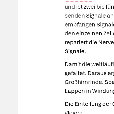
und ist zwei bis fü
senden Signale an
empfangen Signale
den einzelnen Zell
repariert die Nerv
Signale.
Damit die weitläuf
gefaltet. Daraus er
Großhirnrinde. Spa
Lappen in Windung
Die Einteilung der 
gleich: