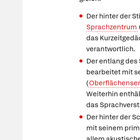
Der hinter der S
Sprachzentrum
das Kurzeitgedä
verantwortlich.
Der entlang des
bearbeitet mit 
(
Oberflächensens
Weiterhin enthäl
das Sprachverst
Der hinter der S
mit seinem
prim
allem akustische