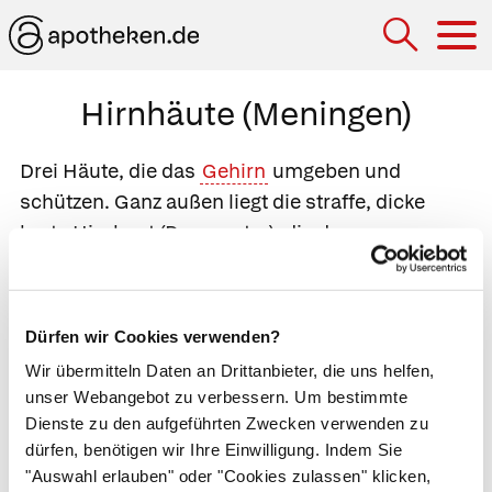
Hau
Hirnhäute (Meningen)
Drei Häute, die das
Gehirn
umgeben und
schützen. Ganz außen liegt die straffe, dicke
harte Hirnhaut
(
Dura mater
), die dem
Schädelknochen fest anliegt und mit der
Knochenhaut
verwachsen ist. Darunter folgt als
mittlere Hirnhaut die
Spinngewebshaut
Dürfen wir Cookies verwenden?
(
Arachnoidea
). Die innerste, zarteste und
Wir übermitteln Daten an Drittanbieter, die uns helfen,
empfindlichste Schicht ist die dem Gehirn
unser Webangebot zu verbessern. Um bestimmte
aufliegende
weiche Hirnhaut
(
Pia mater
), die von
Dienste zu den aufgeführten Zwecken verwenden zu
einem Netz aus Blutgefäßen durchzogen ist. Im
dürfen, benötigen wir Ihre Einwilligung. Indem Sie
Bereich des
Hinterhauptlochs
gehen die
"Auswahl erlauben" oder "Cookies zulassen" klicken,