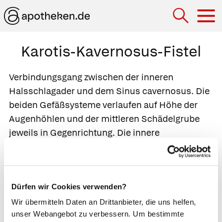
Hau
Karotis-Kavernosus-Fistel
Verbindungsgang zwischen der inneren
Halsschlagader und dem
Sinus cavernosus
. Die
beiden Gefäßsysteme verlaufen auf Höhe der
Augenhöhlen und der mittleren Schädelgrube
jeweils in Gegenrichtung. Die innere
Halsschlager transportiert sauerstoffreiches
Blut zu Augen und Gehirn, während der Sinus
cavernosus das sauerstoffarme Blut von dort
Dürfen wir Cookies verwenden?
wieder ableitet. Eine Karotis-Kavernosus-Fistel
entsteht meistens, wenn bei einem
Wir übermitteln Daten an Drittanbieter, die uns helfen,
unser Webangebot zu verbessern. Um bestimmte
Schädelbasisbruch
die innere Halschlagader