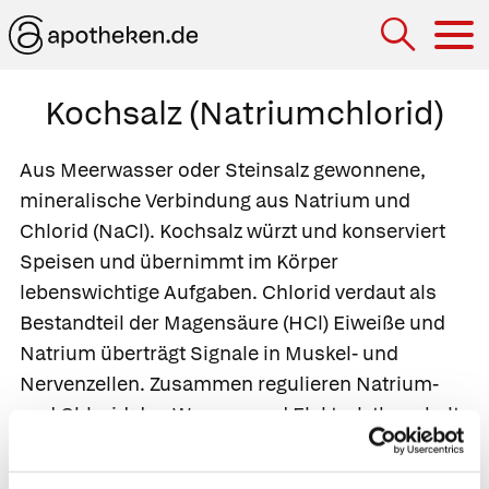
Hau
Kochsalz (Natriumchlorid)
Aus Meerwasser oder Steinsalz gewonnene,
mineralische Verbindung aus Natrium und
Chlorid (NaCl). Kochsalz würzt und konserviert
Speisen und übernimmt im Körper
lebenswichtige Aufgaben. Chlorid verdaut als
Bestandteil der Magensäure (HCl) Eiweiße und
Natrium überträgt Signale in Muskel- und
Nervenzellen. Zusammen regulieren Natrium-
und Chlorid den Wasser- und Elektrolythaushalt.
Sie hindern den Körper daran, zuviel Wasser
auszuscheiden. Bei zu hoher Kochsalzzufuhr