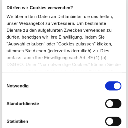
speichert der Körper jedoch so große
Dürfen wir Cookies verwenden?
Wassermengen, dass der Blutdruck bei
Wir übermitteln Daten an Drittanbieter, die uns helfen,
entsprechend empfindlichen Menschen
unser Webangebot zu verbessern. Um bestimmte
ansteigen kann. Daher sollte die tägliche
Dienste zu den aufgeführten Zwecken verwenden zu
Kochsalzmenge 5-6 g pro Tag nicht übersteigen.
dürfen, benötigen wir Ihre Einwilligung. Indem Sie
Eine 0,9%-ige Kochsalzlösung ist für den Körper
"Auswahl erlauben" oder "Cookies zulassen" klicken,
stimmen Sie diesen (jederzeit widerruflich) zu. Dies
sehr gut verträglich, weil sie den gleichen
umfasst auch Ihre Einwilligung nach Art. 49 (1) (a)
osmotischen Druck
aufweist wie Blut, Tränen
DSGVO. Unter "Nur notwendige Cookies" können Sie die
und andere Körperflüssigkeiten. Eine solche
Datenverarbeitung ablehnen. Sie können Ihre Auswahl
isotonische Kochsalzlösung
oder
jederzeit unter "Privatsphäre“ am Seitenende ändern.
Einwilligungsauswahl
physiologische Kochsalzlösung
eignet sich
Notwendig
daher, um Blutverluste auszugleichen oder
Medikamente in Blutgefäße oder Augen
Standortdienste
einzuleiten. Ist die Kochsalzlösung höher
konzentriert, zieht sie das Wasser aus dem
Statistiken
umliegenden Gewebe. Dadurch bringen