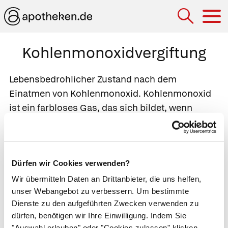
Hau
Kohlenmonoxidvergiftung
Lebensbedrohlicher Zustand nach dem
Einatmen von Kohlenmonoxid.
Kohlenmonoxid
ist ein farbloses Gas, das sich bildet, wenn
Gegenstände unter Sauerstoffmangel
verbrennen und findet sich daher häufig in
Brand- und Auspuffgasen. Es verdrängt
Dürfen wir Cookies verwenden?
Sauerstoff von seinen Bindungsstellen an den
roten Blutkörperchen, sodass dieser nicht mehr
Wir übermitteln Daten an Drittanbieter, die uns helfen,
unser Webangebot zu verbessern. Um bestimmte
zu den Organen gelangt. Erste Anzeichen einer
Dienste zu den aufgeführten Zwecken verwenden zu
Kohlenmonoxidvergiftung sind Schwindel,
dürfen, benötigen wir Ihre Einwilligung. Indem Sie
Kopfschmerzen und Übelkeit. Bringt sich der
"Auswahl erlauben" oder "Cookies zulassen" klicken,