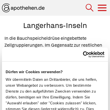
Hau
Langerhans-Inseln
In die Bauchspeicheldrüse eingebettete
Zellgruppierungen. Im Gegensatz zur restlichen
Bauchspeicheldrüse produzieren die
Langerhans-Inseln keine Verdauungsenzyme
sondern Hormone. Die Langerhans-Inseln
Dürfen wir Cookies verwenden?
enthalten verschiedene Zelltypen: Die am
häufigsten vertretenen
B-Zellen
bilden
Insulin
Wir übermitteln Daten an Drittanbieter, die uns helfen,
unser Webangebot zu verbessern. Um bestimmte
und senken dadurch den
Blutzuckerspiegel
. Die
Dienste zu den aufgeführten Zwecken verwenden zu
A-Zellen
erhöhen den Blutzuckerspiegel, indem
dürfen, benötigen wir Ihre Einwilligung. Indem Sie
sie
Glukagon
produzieren. Die
D-Zellen
senken
"Auswahl erlauben" oder "Cookies zulassen" klicken,
durch
Somatostatin
den
Somatotropinspiegel
,
stimmen Sie diesen (jederzeit widerruflich) zu. Dies