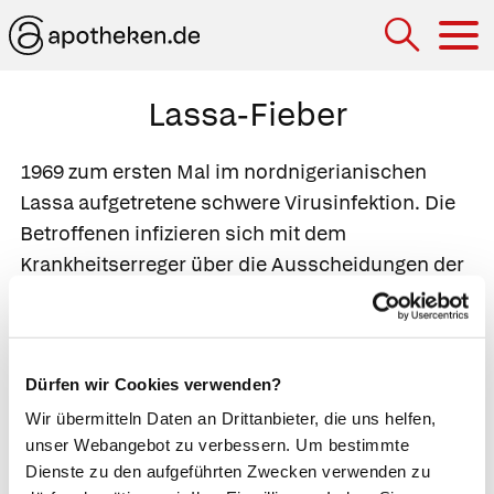
Hau
Lassa-Fieber
1969 zum ersten Mal im nordnigerianischen
Lassa aufgetretene schwere Virusinfektion. Die
Betroffenen infizieren sich mit dem
Krankheitserreger über die Ausscheidungen der
Vielzitzenratte oder die Körpersekrete anderer
Menschen. Nach einer Woche beginnen sie zu
husten, ihr Rachen entzündet sich und sie
Dürfen wir Cookies verwenden?
bekommen Fieber. In der zweiten Woche tritt Blut
aus Augen, Nase, Harn- und Magen-Darm-Trakt.
Wir übermitteln Daten an Drittanbieter, die uns helfen,
unser Webangebot zu verbessern. Um bestimmte
Dabei verlieren die Patienten so hohe Mengen
Dienste zu den aufgeführten Zwecken verwenden zu
Blut, dass viele an einem Herz- und