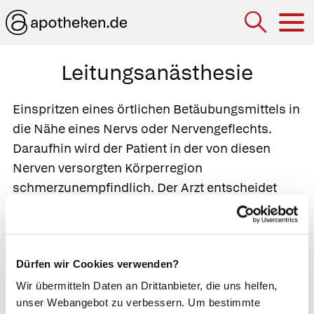
Hau
Leitungsanästhesie
Einspritzen eines örtlichen Betäubungsmittels in
die Nähe eines Nervs oder Nervengeflechts.
Daraufhin wird der Patient in der von diesen
Nerven versorgten Körperregion
schmerzunempfindlich. Der Arzt entscheidet
sich bei kleinen Operationen für eine
Leitungsanästhesie, wenn die Mithilfe des
Patienten notwendig ist oder wenn der Patient
Dürfen wir Cookies verwenden?
keine Narkose verträgt. Spritzt der Arzt ein
Betäubungsmittel in die Nähe eines Nervs,
Wir übermitteln Daten an Drittanbieter, die uns helfen,
unser Webangebot zu verbessern. Um bestimmte
handelt es sich um eine
Nervenblockade
, spritzt