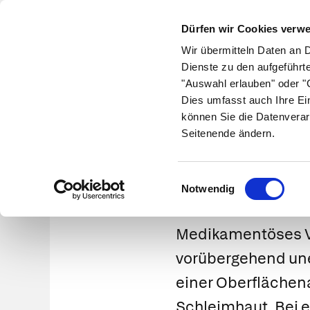
Dürfen wir Cookies verw
Wir übermitteln Daten an 
Dienste zu den aufgeführt
"Auswahl erlauben" oder "C
Krankheiten
Symptome
Therapie
Med
Dies umfasst auch Ihre Ei
können Sie die Datenverar
Seitenende ändern.
Einwilligungsauswahl
Notwendig
Medikamentöses Ve
vorübergehend une
einer
Oberflächen
Schleimhaut. Bei 