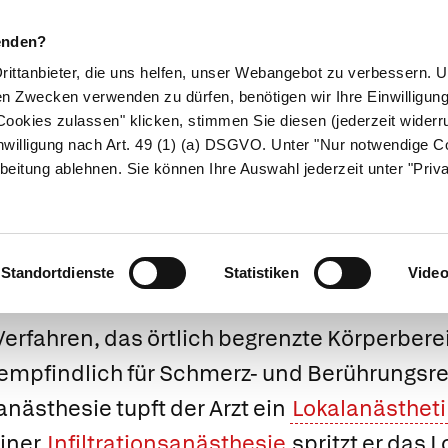
enden?
Drittanbieter, die uns helfen, unser Webangebot zu verbessern.
en Zwecken verwenden zu dürfen, benötigen wir Ihre Einwilligun
ookies zulassen" klicken, stimmen Sie diesen (jederzeit widerru
ikamente
Naturheilkunde
Eltern & Kind
Gesund 
nwilligung nach Art. 49 (1) (a) DSGVO. Unter "Nur notwendige C
beitung ablehnen. Sie können Ihre Auswahl jederzeit unter "Priv
Lokalanästhesi
Standortdienste
Statistiken
Vide
rfahren, das örtlich begrenzte Körperbere
mpfindlich für Schmerz- und Berührungsre
anästhesie
tupft der Arzt ein
Lokalanästhet
einer
Infiltrationsanästhesie
spritzt er das 