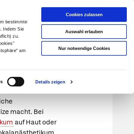
Cookies zulassen
Kundenlogin
Info für Apotheker
 Um bestimmte
g. Indem Sie
Auswahl erlauben
flich) zu.
Suche
leben
Über uns
ookies"
Nur notwendige Cookies
atsphäre“ am
e
os
Details zeigen
iche
ize macht. Bei
ikum
auf Haut oder
Lokalanästhetikum