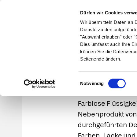
Dürfen wir Cookies verw
Wir übermitteln Daten an 
Dienste zu den aufgeführt
"Auswahl erlauben" oder "C
Krankheiten
Symptome
Therapie
Med
Dies umfasst auch Ihre Ei
können Sie die Datenverar
Seitenende ändern.
Meth
Einwilligungsauswahl
Notwendig
Farblose Flüssigke
Nebenprodukt von
durchgeführten Des
Farben, Lacke und 