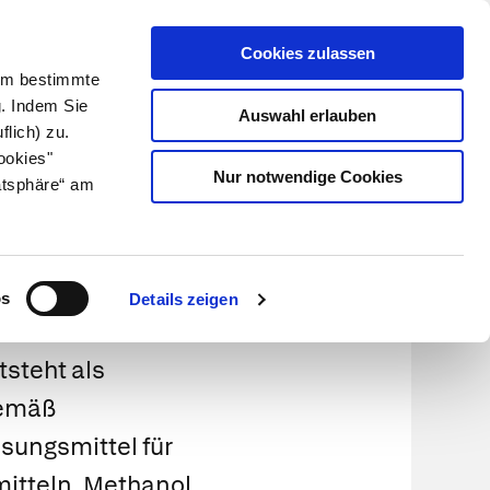
Cookies zulassen
Kundenlogin
Info für Apotheker
 Um bestimmte
g. Indem Sie
Auswahl erlauben
flich) zu.
Suche
leben
Über uns
ookies"
Nur notwendige Cookies
atsphäre“ am
ohol)
os
Details zeigen
tsteht als
gemäß
sungsmittel für
mitteln. Methanol