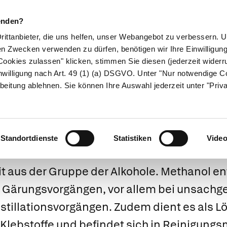
enden?
Drittanbieter, die uns helfen, unser Webangebot zu verbessern.
en Zwecken verwenden zu dürfen, benötigen wir Ihre Einwilligun
ookies zulassen" klicken, stimmen Sie diesen (jederzeit widerru
ikamente
Naturheilkunde
Eltern & Kind
Gesund 
nwilligung nach Art. 49 (1) (a) DSGVO. Unter "Nur notwendige C
beitung ablehnen. Sie können Ihre Auswahl jederzeit unter "Priv
anol (Methylalk
Standortdienste
Statistiken
Vide
it aus der Gruppe der Alkohole. Methanol en
 Gärungsvorgängen, vor allem bei unsach
tillationsvorgängen. Zudem dient es als Lö
Klebstoffe und befindet sich in Reinigungs