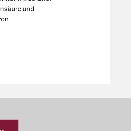
ensäure und
von