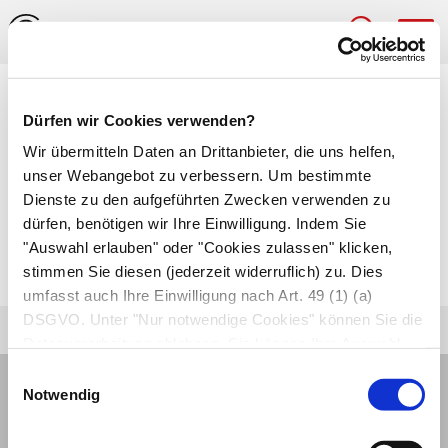
Hau
Mikrotransfusion
Dürfen wir Cookies verwenden?
Wir übermitteln Daten an Drittanbieter, die uns helfen,
Vor allem während der Geburt stattfindender
unser Webangebot zu verbessern. Um bestimmte
Übertritt von kindlichem Blut über den
Dienste zu den aufgeführten Zwecken verwenden zu
Mutterkuchen in den mütterlichen Kreislauf.
dürfen, benötigen wir Ihre Einwilligung. Indem Sie
"Auswahl erlauben" oder "Cookies zulassen" klicken,
Autor*innen
stimmen Sie diesen (jederzeit widerruflich) zu. Dies
zuletzt geändert am
01.01.1970
um 01:00 Uhr
umfasst auch Ihre Einwilligung nach Art. 49 (1) (a)
DSGVO. Unter "Nur notwendige Cookies" können Sie die
Datenverarbeitung ablehnen. Sie können Ihre Auswahl
jederzeit unter "Privatsphäre“ am Seitenende ändern.
Einwilligungsauswahl
Notwendig