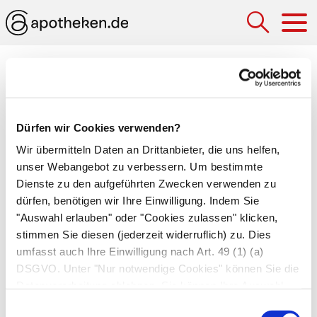
Hau
Myosin
Fadenförmiges Eiweißmolekül, mit dessen Hilfe
Dürfen wir Cookies verwenden?
sich die Muskeln zusammenziehen können. Bei
der
Muskelkontraktion
schieben sich die in
Wir übermitteln Daten an Drittanbieter, die uns helfen,
unser Webangebot zu verbessern. Um bestimmte
Schichten abwechselnd angeordneten Myosin-
Dienste zu den aufgeführten Zwecken verwenden zu
und Aktinfäden ineinander und verbinden sich
dürfen, benötigen wir Ihre Einwilligung. Indem Sie
miteinander, sodass sich der Muskel kraftvoll
"Auswahl erlauben" oder "Cookies zulassen" klicken,
verkürzt. Anschließend lösen sie sich wieder und
stimmen Sie diesen (jederzeit widerruflich) zu. Dies
der Muskel kehrt in seine Ursprungslänge
umfasst auch Ihre Einwilligung nach Art. 49 (1) (a)
zurück.
DSGVO. Unter "Nur notwendige Cookies" können Sie die
Datenverarbeitung ablehnen. Sie können Ihre Auswahl
Autor*innen
jederzeit unter "Privatsphäre“ am Seitenende ändern.
Einwilligungsauswahl