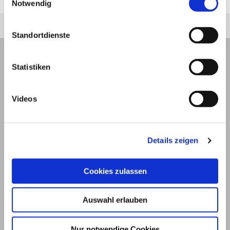
zuletzt geändert am
01.01.1970
um 01:00 Uhr
Notwendig
Standortdienste
Statistiken
Videos
Details zeigen
Cookies zulassen
© 2026
Auswahl erlauben
Impressum und Nutzungsbedingungen
Nur notwendige Cookies