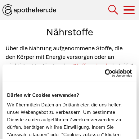
Hau
Nährstoffe
Über die Nahrung aufgenommene Stoffe, die
den Körper mit Energie versorgen oder an
wichtigen Vorgängen des
Stoffwechsels
beteiligt
sind. Als Energielieferanten dienen
Fette
,
Eiweiße
und
Kohlenhydrate
.
Vitamine
,
Mineralstoffe
und
Spurenelemente
lösen den
Dürfen wir Cookies verwenden?
Auf-, Um- und Abbau von Eigen- und
Wir übermitteln Daten an Drittanbieter, die uns helfen,
Fremdsubstanzen aus und schützen so den
unser Webangebot zu verbessern. Um bestimmte
Körper vor gefährlichen Einflüssen wie
freien
Dienste zu den aufgeführten Zwecken verwenden zu
Radikalen
. Bestimmte Nährstoffe wie Zucker
dürfen, benötigen wir Ihre Einwilligung. Indem Sie
stellt der Körper bei Bedarf selbst her.
"Auswahl erlauben" oder "Cookies zulassen" klicken,