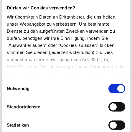
Erstickungsanfällen, außerdem tropft auffällig
Dürfen wir Cookies verwenden?
viel Speichel aus seinem Mund. Bei Verdacht auf
Wir übermitteln Daten an Drittanbieter, die uns helfen,
eine Ösophagusatresie evrsucht der Arzt
unser Webangebot zu verbessern. Um bestimmte
vorsichtig eine
Sonde
in die Speiseröhre des
Dienste zu den aufgeführten Zwecken verwenden zu
Kindes einzuführen. Ist dies nicht möglich,
dürfen, benötigen wir Ihre Einwilligung. Indem Sie
schafft eine
Röntgenaufnahme
Klarheit. Ist die
"Auswahl erlauben" oder "Cookies zulassen" klicken,
stimmen Sie diesen (jederzeit widerruflich) zu. Dies
Diagnose gesichert, operiert der Arzt das Kind
umfasst auch Ihre Einwilligung nach Art. 49 (1) (a)
noch in den ersten Stunden nach der Geburt.
DSGVO. Unter "Nur notwendige Cookies" können Sie die
Dabei macht er die Speiseröhre durchgängig
Datenverarbeitung ablehnen. Sie können Ihre Auswahl
und verschließt den Verbindungsgang zur
jederzeit unter "Privatsphäre“ am Seitenende ändern.
Einwilligungsauswahl
Luftröhre. Nach der Operation muss die
Notwendig
Speiseröhre noch mehrfach gedehnt werden,
ehe sie weit genug für eine natürliche
Standortdienste
Nahrungsaufnahme ist. Für diese Übergangszeit
schafft der Arzt einen Verbindungsgang
Statistiken
zwischen dem
Magen-Darm-Trakt
und der