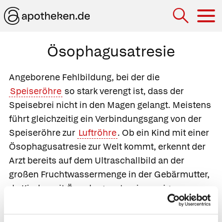
Hau
Ösophagusatresie
Angeborene Fehlbildung, bei der die
Speiseröhre
so stark verengt ist, dass der
Speisebrei nicht in den Magen gelangt. Meistens
führt gleichzeitig ein Verbindungsgang von der
Speiseröhre zur
Luftröhre
. Ob ein Kind mit einer
Ösophagusatresie zur Welt kommt, erkennt der
Arzt bereits auf dem Ultraschallbild an der
großen Fruchtwassermenge in der Gebärmutter,
da Kinder mit Ösophagusatresie weniger
Fruchtwasser schlucken als gesunde Kinder. Das
Neugeborene leidet häufig an