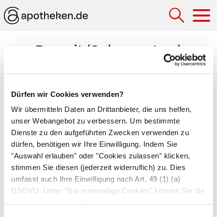
Hau
Parasit (Schmarotzer)
Schmarotzer, die dem Körper Nahrung entziehen
und ihm damit Schaden zufügen.
Ektoparasiten
Dürfen wir Cookies verwenden?
leben auf der Körperoberfläche ihres Wirtes.
Wir übermitteln Daten an Drittanbieter, die uns helfen,
Dazu gehören beispielsweise
Kleiderläuse
,
unser Webangebot zu verbessern. Um bestimmte
Kopfläuse
und
Krätzmilben
.
Endoparasiten
Dienste zu den aufgeführten Zwecken verwenden zu
leben im Wirtskörper, wie
Bandwürmer
und die
dürfen, benötigen wir Ihre Einwilligung. Indem Sie
Errreger der
Malaria
(Plasmodien). Der Befall mit
"Auswahl erlauben" oder "Cookies zulassen" klicken,
stimmen Sie diesen (jederzeit widerruflich) zu. Dies
einem Parasiten wird auch als
Parasitose
umfasst auch Ihre Einwilligung nach Art. 49 (1) (a)
bezeichnet. Von einer
Parasitämie
spricht man
DSGVO. Unter "Nur notwendige Cookies" können Sie die
beim Vorkommen von Parasiten im Blut.
Datenverarbeitung ablehnen. Sie können Ihre Auswahl
jederzeit unter "Privatsphäre“ am Seitenende ändern.
Einwilligungsauswahl