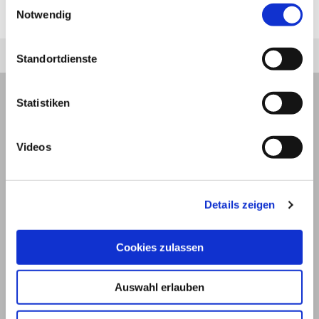
Autor*innen
Notwendig
zuletzt geändert am
01.01.1970
um 01:00 Uhr
Standortdienste
Statistiken
Videos
Details zeigen
Cookies zulassen
© 2026
Auswahl erlauben
Impressum und Nutzungsbedingungen