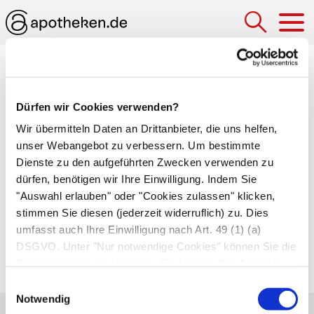
Hau
Philadelphia-Chromosom
Dürfen wir Cookies verwenden?
Durch Austausch von Bruchstücken des
Chromosoms 9 und 22 hervorgerufene Mutation,
Wir übermitteln Daten an Drittanbieter, die uns helfen,
unser Webangebot zu verbessern. Um bestimmte
die unbegrenztes Wachstum von Krebszellen
Dienste zu den aufgeführten Zwecken verwenden zu
bewirkt. Diese Mutation tritt bei den meisten
dürfen, benötigen wir Ihre Einwilligung. Indem Sie
Patienten mit
chronischer myeloischer
"Auswahl erlauben" oder "Cookies zulassen" klicken,
Leukämie
auf, ist aber auch bei anderen
stimmen Sie diesen (jederzeit widerruflich) zu. Dies
Leukämieformen zu finden.
umfasst auch Ihre Einwilligung nach Art. 49 (1) (a)
DSGVO. Unter "Nur notwendige Cookies" können Sie die
Autor*innen
Datenverarbeitung ablehnen. Sie können Ihre Auswahl
zuletzt geändert am
01.01.1970
um 01:00 Uhr
jederzeit unter "Privatsphäre“ am Seitenende ändern.
Einwilligungsauswahl
Notwendig