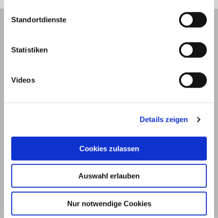
Standortdienste
Statistiken
Videos
Details zeigen
Cookies zulassen
© 2026
Impressum und Nutzungsbedingungen
Auswahl erlauben
Datenschutz
Privatsphäre
Nur notwendige Cookies
Qualitätsrichtlinien
Barrierefreiheit