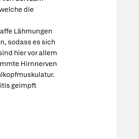
 welche die
hlaffe Lähmungen
n, sodass es sich
sind hier vor allem
timmte Hirnnerven
lkopfmuskulatur.
itis geimpft