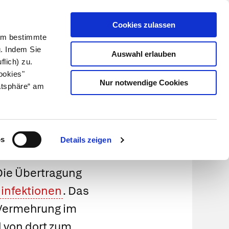
Cookies zulassen
Kundenlogin
Info für Apotheker
 Um bestimmte
g. Indem Sie
Auswahl erlauben
flich) zu.
Suche
leben
Über uns
ookies"
Nur notwendige Cookies
atsphäre“ am
ähmung)
os
Details zeigen
 Die Übertragung
infektionen
. Das
 Vermehrung im
 von dort zum