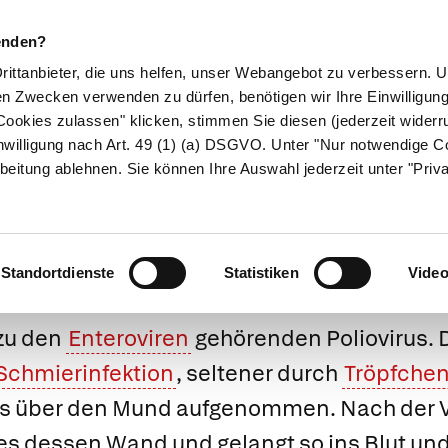
enden?
Drittanbieter, die uns helfen, unser Webangebot zu verbessern.
en Zwecken verwenden zu dürfen, benötigen wir Ihre Einwilligun
ookies zulassen" klicken, stimmen Sie diesen (jederzeit widerru
ikamente
Naturheilkunde
Eltern & Kind
Gesund 
nwilligung nach Art. 49 (1) (a) DSGVO. Unter "Nur notwendige C
beitung ablehnen. Sie können Ihre Auswahl jederzeit unter "Priv
yelitis (Kinderl
Standortdienste
Statistiken
Vide
 zu den
Enteroviren
gehörenden
Poliovirus
.
Schmierinfektion
, seltener durch
Tröpfchen
ens über den Mund aufgenommen. Nach der
es dessen Wand und gelangt so ins Blut und