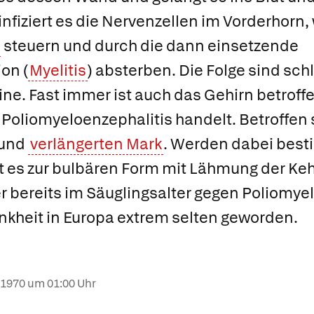
nfiziert es die Nervenzellen im Vorderhorn,
steuern und durch die dann einsetzende
on (
Myelitis
) absterben. Die Folge sind sc
ne. Fast immer ist auch das Gehirn betroffe
e
Poliomyeloenzephalitis
handelt. Betroffen 
und
verlängerten Mark
. Werden dabei bes
 es zur
bulbären Form
mit Lähmung der Keh
r bereits im Säuglingsalter gegen Poliomyel
ankheit in Europa extrem selten geworden.
.1970
um 01:00 Uhr