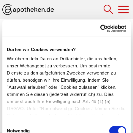
Hau
Radionuklidtherapie
Ein Therapieverfahren der
Nuklearmedizin
, bei
Dürfen wir Cookies verwenden?
dem der Patient radioaktive Substanzen erhält,
Wir übermitteln Daten an Drittanbieter, die uns helfen,
die sich im Gewebe von bösartigen Tumoren
unser Webangebot zu verbessern. Um bestimmte
anreichern und diese von innen heraus
Dienste zu den aufgeführten Zwecken verwenden zu
bestrahlen und zerstören. Beispiele sind die
dürfen, benötigen wir Ihre Einwilligung. Indem Sie
Radiojodtherapie
bei Schilddrüsentumoren und
"Auswahl erlauben" oder "Cookies zulassen" klicken,
stimmen Sie diesen (jederzeit widerruflich) zu. Dies
die
Radioimmuntherapie
von
umfasst auch Ihre Einwilligung nach Art. 49 (1) (a)
Knochenmetastasen
.
DSGVO. Unter "Nur notwendige Cookies" können Sie die
Datenverarbeitung ablehnen. Sie können Ihre Auswahl
Autor*innen
jederzeit unter "Privatsphäre“ am Seitenende ändern.
Einwilligungsauswahl
zuletzt geändert am
01.01.1970
um 01:00 Uhr
Notwendig