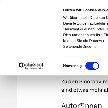
Dürfen wir Cookies verw
Wir übermitteln Daten an 
Dienste zu den aufgeführt
"Auswahl erlauben" oder "C
Krankheiten
Symptome
Therapie
Med
Dies umfasst auch Ihre Ei
können Sie die Datenverar
Seitenende ändern.
Einwilligungsauswahl
Notwendig
Zu den Picornavire
sind etwas mehr a
Autor*innen