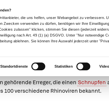
enden?
Drittanbieter, die uns helfen, unser Webangebot zu verbessern.
en Zwecken verwenden zu dürfen, benötigen wir Ihre Einwilligun
ookies zulassen" klicken, stimmen Sie diesen (jederzeit widerru
ikamente
Naturheilkunde
Eltern & Kind
Gesund 
nwilligung nach Art. 49 (1) (a) DSGVO. Unter "Nur notwendige C
beitung ablehnen. Sie können Ihre Auswahl jederzeit unter "Priv
Rhinoviren
Standortdienste
Statistiken
Vide
n gehörende Erreger, die einen
Schnupfen
ls 100 verschiedene Rhinoviren bekannt.