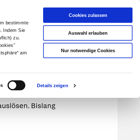
Cookies zulassen
Kundenlogin
Info für Apotheker
 Um bestimmte
g. Indem Sie
Auswahl erlauben
flich) zu.
Suche
leben
Über uns
ookies"
Nur notwendige Cookies
atsphäre“ am
os
Details zeigen
auslösen. Bislang