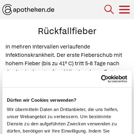
Hau
Rückfallfieber
In mehren Intervallen verlaufende
Infektionskrankheit. Der erste Fieberschub mit
hohem Fieber (bis zu 41° C) tritt 5-8 Tage nach
der Ansteckung auf und klingt mehrere Tage
später wieder ab, kehrt aber bald darauf wieder.
Gleichzeitig bestehen Übelkeit, Kopf- und
Gliederschmerzen, schwellen auch Milz und
Dürfen wir Cookies verwenden?
Leber an. Die Abstände zwischen den einzelnen
Wir übermitteln Daten an Drittanbieter, die uns helfen,
Rückfällen werden immer länger und die
unser Webangebot zu verbessern. Um bestimmte
Fieberphase hält immer kürzere Zeit an, bis die
Dienste zu den aufgeführten Zwecken verwenden zu
Krankheit schließlich vollständig verebbt. Die
dürfen, benötigen wir Ihre Einwilligung. Indem Sie