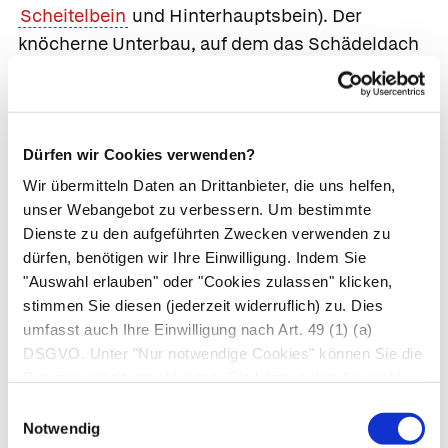
Scheitelbein
und
Hinterhauptsbein
). Der
knöcherne Unterbau, auf dem das Schädeldach
sitzt, ist die
Schädelbasis
.
Die Schädelbasis bildet mehrere knöcherne
Gruben (
Schädelgrube
), in denen das Gehirn
Dürfen wir Cookies verwenden?
liegt. Die
vordere Schädelgrube
(
Fossa cranii
Wir übermitteln Daten an Drittanbieter, die uns helfen,
anterior
) beherbergt das Stirnhirn und das
unser Webangebot zu verbessern. Um bestimmte
Riechhirn, in der
mittleren Schädelgrube
(
Fossa
Dienste zu den aufgeführten Zwecken verwenden zu
cranii media
) liegen die
Schläfenlappen
und die
dürfen, benötigen wir Ihre Einwilligung. Indem Sie
Sehnervenkreuzung. In der
hinteren
"Auswahl erlauben" oder "Cookies zulassen" klicken,
stimmen Sie diesen (jederzeit widerruflich) zu. Dies
Schädelgrube
(
Fossa cranii posterior
)
umfasst auch Ihre Einwilligung nach Art. 49 (1) (a)
schließlich befinden sich die
DSGVO. Unter "Nur notwendige Cookies" können Sie die
Hinterhauptslappen, das Kleinhirn, die Brücke
Datenverarbeitung ablehnen. Sie können Ihre Auswahl
und das verlängerte Mark. Zwischen mittlerer
jederzeit unter "Privatsphäre“ am Seitenende ändern.
Einwilligungsauswahl
und hinterer Schädelgrube befindet sich eine
Notwendig