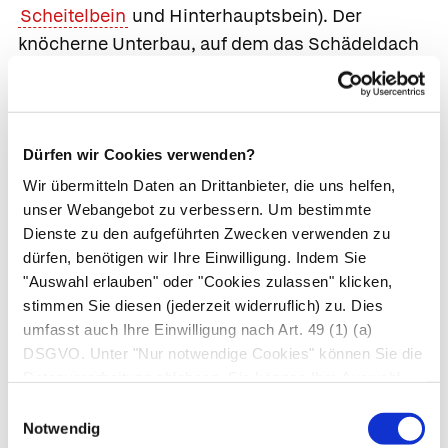
Scheitelbein
und
Hinterhauptsbein
). Der
knöcherne Unterbau, auf dem das Schädeldach
sitzt, ist die
Schädelbasis
.
Die Schädelbasis bildet mehrere knöcherne
Gruben (
Schädelgrube
), in denen das Gehirn
Dürfen wir Cookies verwenden?
liegt. Die
vordere Schädelgrube
(
Fossa cranii
Wir übermitteln Daten an Drittanbieter, die uns helfen,
anterior
) beherbergt das Stirnhirn und das
unser Webangebot zu verbessern. Um bestimmte
Riechhirn, in der
mittleren Schädelgrube
(
Fossa
Dienste zu den aufgeführten Zwecken verwenden zu
cranii media
) liegen die
Schläfenlappen
und die
dürfen, benötigen wir Ihre Einwilligung. Indem Sie
Sehnervenkreuzung. In der
hinteren
"Auswahl erlauben" oder "Cookies zulassen" klicken,
stimmen Sie diesen (jederzeit widerruflich) zu. Dies
Schädelgrube
(
Fossa cranii posterior
)
umfasst auch Ihre Einwilligung nach Art. 49 (1) (a)
schließlich befinden sich die
DSGVO. Unter "Nur notwendige Cookies" können Sie die
Hinterhauptslappen, das Kleinhirn, die Brücke
Datenverarbeitung ablehnen. Sie können Ihre Auswahl
und das verlängerte Mark. Zwischen mittlerer
jederzeit unter "Privatsphäre“ am Seitenende ändern.
Einwilligungsauswahl
und hinterer Schädelgrube befindet sich eine
Notwendig