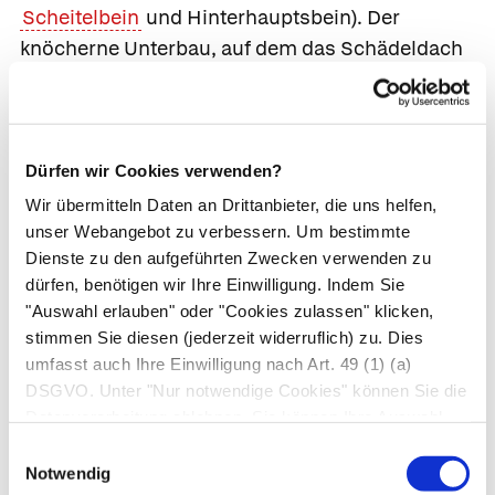
Scheitelbein
und
Hinterhauptsbein
). Der
knöcherne Unterbau, auf dem das Schädeldach
sitzt, ist die
Schädelbasis
.
Die Schädelbasis bildet mehrere knöcherne
Gruben (
Schädelgrube
), in denen das Gehirn
Dürfen wir Cookies verwenden?
liegt. Die
vordere Schädelgrube
(
Fossa cranii
Wir übermitteln Daten an Drittanbieter, die uns helfen,
anterior
) beherbergt das Stirnhirn und das
unser Webangebot zu verbessern. Um bestimmte
Riechhirn, in der
mittleren Schädelgrube
(
Fossa
Dienste zu den aufgeführten Zwecken verwenden zu
cranii media
) liegen die
Schläfenlappen
und die
dürfen, benötigen wir Ihre Einwilligung. Indem Sie
Sehnervenkreuzung. In der
hinteren
"Auswahl erlauben" oder "Cookies zulassen" klicken,
stimmen Sie diesen (jederzeit widerruflich) zu. Dies
Schädelgrube
(
Fossa cranii posterior
)
umfasst auch Ihre Einwilligung nach Art. 49 (1) (a)
schließlich befinden sich die
DSGVO. Unter "Nur notwendige Cookies" können Sie die
Hinterhauptslappen, das Kleinhirn, die Brücke
Datenverarbeitung ablehnen. Sie können Ihre Auswahl
und das verlängerte Mark. Zwischen mittlerer
jederzeit unter "Privatsphäre“ am Seitenende ändern.
Einwilligungsauswahl
und hinterer Schädelgrube befindet sich eine
Notwendig