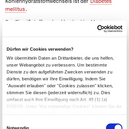
Kohlenhydratstoffwechsels ist der
Diabetes
mellitus
.
Der
Eiweißstoffwechsel
beginnt im Magen, wo
das Enzym
Pepsin
Eiweiße in größere
Bruchstücke spaltet: die
Peptide
.
Peptidasen
zerlegen sie im Dünndarm in die einzelnen
Dürfen wir Cookies verwenden?
Aminosäure-Bausteine. Die Aminosäuren
Wir übermitteln Daten an Drittanbieter, die uns helfen,
gelangen über die Dünndarmschleimhaut ins
unser Webangebot zu verbessern. Um bestimmte
Blut und von dort aus direkt in die Leber, wo sie
Dienste zu den aufgeführten Zwecken verwenden zu
der Körper zu neuen Eiweißen zusammensetzt,
dürfen, benötigen wir Ihre Einwilligung. Indem Sie
die er beim Wachsen und Reparieren verbaut.
"Auswahl erlauben" oder "Cookies zulassen" klicken,
stimmen Sie diesen (jederzeit widerruflich) zu. Dies
Eiweiße werden in Form von
Harnstoff
,
umfasst auch Ihre Einwilligung nach Art. 49 (1) (a)
Harnsäure
und
Kreatinin
ausgeschieden.
DSGVO. Unter "Nur notwendige Cookies" können Sie die
Datenverarbeitung ablehnen. Sie können Ihre Auswahl
Der
Fettstoffwechsel
beginnt im Darm, wo die
jederzeit unter "Privatsphäre“ am Seitenende ändern.
Einwilligungsauswahl
Fette über Lecithin und Gallensalze dem
Notwendig