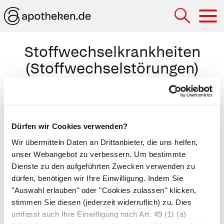
Hau
Stoffwechselkrankheiten
(Stoffwechselstörungen)
Erkrankungen durch Störungen der Auf-, Ab- und
Umbauprozesse im menschlichen Körper
(
Stoffwechsel
). Stoffwechselerkrankungen
Dürfen wir Cookies verwenden?
gehen zumeist auf Probleme mit den Enzymen
Wir übermitteln Daten an Drittanbieter, die uns helfen,
zurück, die diese Prozesse im Körper anstoßen
unser Webangebot zu verbessern. Um bestimmte
(katalysieren). Falls kein angeborener
Dienste zu den aufgeführten Zwecken verwenden zu
Enzymdefekt vorliegt, lösen meist ungünstige
dürfen, benötigen wir Ihre Einwilligung. Indem Sie
"Auswahl erlauben" oder "Cookies zulassen" klicken,
Ernährungs- und Lebensbedingungen
stimmen Sie diesen (jederzeit widerruflich) zu. Dies
Stoffwechselkrankheiten aus. Zu den häufigsten
umfasst auch Ihre Einwilligung nach Art. 49 (1) (a)
Stoffwechselkrankheiten gehören
Diabetes