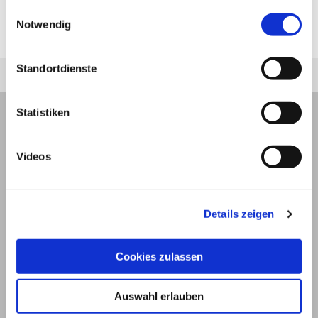
jederzeit unter "Privatsphäre“ am Seitenende ändern.
Einwilligungsauswahl
Autor*innen
Notwendig
zuletzt geändert am
01.01.1970
um 01:00 Uhr
Standortdienste
Statistiken
Videos
Details zeigen
Cookies zulassen
Auswahl erlauben
© 2026