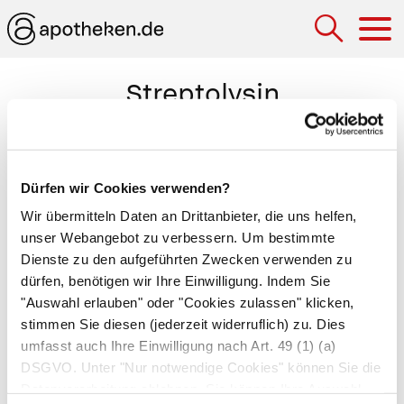
Hau
Streptolysin
Von bestimmten
Streptokokken
gebildetes Gift,
das Zellwände und rote Blutkörperchen zerstört.
Dürfen wir Cookies verwenden?
Streptokokken werden nach ihrer Fähigkeit, rote
Blutkörperchen zu zerstören (Hämolyse),
Wir übermitteln Daten an Drittanbieter, die uns helfen,
unser Webangebot zu verbessern. Um bestimmte
unterteilt. Man unterscheidet nicht, teilweise
Dienste zu den aufgeführten Zwecken verwenden zu
oder vollständig hämolysierende Streptokokken
dürfen, benötigen wir Ihre Einwilligung. Indem Sie
bzw.
alpha-
,
beta-
und
gammahämolysierende
"Auswahl erlauben" oder "Cookies zulassen" klicken,
Streptokokken
. Der Nachweis von Streptolysin
stimmen Sie diesen (jederzeit widerruflich) zu. Dies
hilft Folgeerkrankungen von
umfasst auch Ihre Einwilligung nach Art. 49 (1) (a)
Streptokokkeninfektionen wie
Endokarditis
und
DSGVO. Unter "Nur notwendige Cookies" können Sie die
Datenverarbeitung ablehnen. Sie können Ihre Auswahl
Immunkomplexnephritis
zu erkennen.