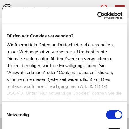
Hau
Symphyse (Symphysis)
Dürfen wir Cookies verwenden?
Aus Faserknorpel und
Bindegewebe
bestehende
Wir übermitteln Daten an Drittanbieter, die uns helfen,
unser Webangebot zu verbessern. Um bestimmte
Verbindung zwischen zwei
Knochen
. Ein Beispiel
Dienste zu den aufgeführten Zwecken verwenden zu
für eine Symphyse ist die
Schambeinfuge
dürfen, benötigen wir Ihre Einwilligung. Indem Sie
(Symphysis pubis) zwischen den beiden
"Auswahl erlauben" oder "Cookies zulassen" klicken,
Sitzbeinen
am Becken.
stimmen Sie diesen (jederzeit widerruflich) zu. Dies
umfasst auch Ihre Einwilligung nach Art. 49 (1) (a)
Autor*innen
DSGVO. Unter "Nur notwendige Cookies" können Sie die
zuletzt geändert am
01.01.1970
um 01:00 Uhr
Datenverarbeitung ablehnen. Sie können Ihre Auswahl
jederzeit unter "Privatsphäre“ am Seitenende ändern.
Einwilligungsauswahl
Notwendig