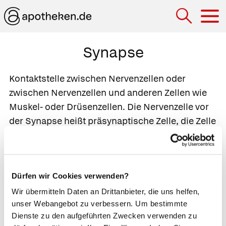
Hau
Synapse
Kontaktstelle zwischen Nervenzellen oder
zwischen Nervenzellen und anderen Zellen wie
Muskel- oder Drüsenzellen. Die Nervenzelle vor
der Synapse heißt
präsynaptische Zelle
, die Zelle
dahinter
postsynaptische Zelle
. Die
Kommunikation erfolgt über Botenstoffe, so
genannte
Neurotransmitter
wie
Noraderenalin
,
Dürfen wir Cookies verwenden?
Acetylcholin
,
Dopamin
,
Serotonin
und
GABA
.
Wenn ein
Nervenimpuls
(Aktionspotenzial) die
Wir übermitteln Daten an Drittanbieter, die uns helfen,
unser Webangebot zu verbessern. Um bestimmte
präsynaptische Zelle aktiviert, setzt sie die
Dienste zu den aufgeführten Zwecken verwenden zu
Botenstoffe aus ihrem birnenförmigen