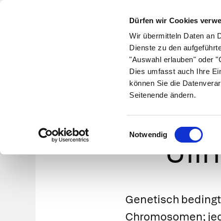
Dürfen wir Cookies verw
Wir übermitteln Daten an 
Dienste zu den aufgeführt
"Auswahl erlauben" oder "C
Krankheiten
Symptome
Therapie
Med
Dies umfasst auch Ihre Ei
können Sie die Datenverar
Seitenende ändern.
Turner-
Einwilligungsauswahl
Notwendig
Ull
Genetisch bedingt
Chromosomen; jede