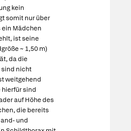
ung kein
t somit nur über
s ein Mädchen
lt, ist seine
dgröße ~ 1,50 m)
t, da die
 sind nicht
hst weitgehend
hierfür sind
ader auf Höhe des
chen, die bereits
Hand- und
in Schildthorax mit