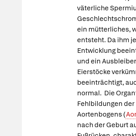
väterliche Spermiu
Geschlechtschromos
ein mütterliches,
entsteht. Da ihm j
Entwicklung beeint
und ein Ausbleiben
Eierstöcke verkümm
beeinträchtigt, au
normal. Die Organf
Fehlbildungen der
Aortenbogens (
Ao
nach der Geburt a
Fußrücken, charakt