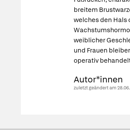
breitem Brustwarze
welches den Hals 
Wachstumshormone 
weiblicher Geschl
und Frauen bleibe
operativ behandelt
Autor*innen
zuletzt geändert am
28.06