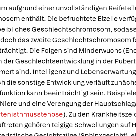
m aufgrund einer unvollständigen Reifeteil
om enthält. Die befruchtete Eizelle verfüg
 weibliches Geschlechtschromosom, sodas
edoch das zweite Geschlechtschromosom feh
rächtigt. Die Folgen sind Minderwuchs (En
 der Geschlechtsentwicklung in der Pubertä
ert sind. Intelligenz und Lebenserwartung
ch die sonstige Entwicklung verläuft zunäc
unktion kann beeinträchtigt sein. Beispiele 
 Niere und eine Verengung der Hauptschlag
rtenisthmusstenose
). Zu den Krankheitszei
uftreten gehören teigige Schwellungen auf 
eristische Gesichtszüge (Sphinxgesicht), e