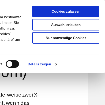
Cookies zulassen
Kundenlogin
Info für Apotheker
 Um bestimmte
g. Indem Sie
Auswahl erlauben
flich) zu.
Suche
leben
Über uns
ookies"
Nur notwendige Cookies
atsphäre“ am
omie XO,
os
Details zeigen
rom)
lerweise zwei X-
ht, wenn das