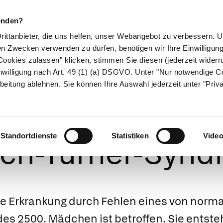
enden?
Drittanbieter, die uns helfen, unser Webangebot zu verbessern.
en Zwecken verwenden zu dürfen, benötigen wir Ihre Einwilligun
ookies zulassen" klicken, stimmen Sie diesen (jederzeit widerru
ikamente
Naturheilkunde
Eltern & Kind
Gesund 
nwilligung nach Art. 49 (1) (a) DSGVO. Unter "Nur notwendige C
beitung ablehnen. Sie können Ihre Auswahl jederzeit unter "Priv
Syndrom (Monos
Standortdienste
Statistiken
Vide
rich-Turner-Synd
e Erkrankung durch Fehlen eines von norma
s 2500. Mädchen ist betroffen. Sie entste