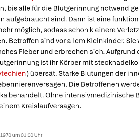
an, bis alle für die Blutgerinnung notwendig
 aufgebraucht sind. Dann ist eine funktio
 mehr möglich, sodass schon kleinere Verlet
n. Betroffen sind vor allem Kleinkinder. Sie
hohes Fieber und erbrechen sich. Aufgrund 
utgerinnung ist ihr Körper mit stecknadelk
etechien
) übersät. Starke Blutungen der in
ebennierenversagen. Die Betroffenen werd
tika behandelt. Ohne intensivmedizinische 
 einem Kreislaufversagen.
.1970
um 01:00 Uhr