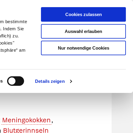
Cookies zulassen
Kundenlogin
Info für Apotheker
 Um bestimmte
g. Indem Sie
Auswahl erlauben
flich) zu.
Suche
leben
Über uns
ookies"
Nur notwendige Cookies
atsphäre“ am
hsen-
os
Details zeigen
t
Meningokokken
,
n
Blutgerinnseln