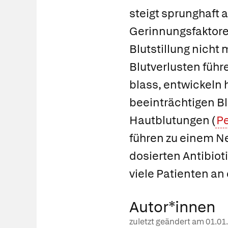
steigt sprunghaft 
Gerinnungsfaktoren
Blutstillung nicht
Blutverlusten führe
blass, entwickeln 
beeinträchtigen Bl
Hautblutungen (
P
führen zu einem N
dosierten Antibio
viele Patienten an
Autor*innen
zuletzt geändert am
01.01