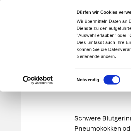
Dürfen wir Cookies verw
Wir übermitteln Daten an 
Dienste zu den aufgeführt
"Auswahl erlauben" oder "C
Krankheiten
Symptome
Therapie
Med
Dies umfasst auch Ihre Ei
können Sie die Datenverar
Seitenende ändern.
Wate
Einwilligungsauswahl
Notwendig
Schwere Blutgerin
Pneumokokken od