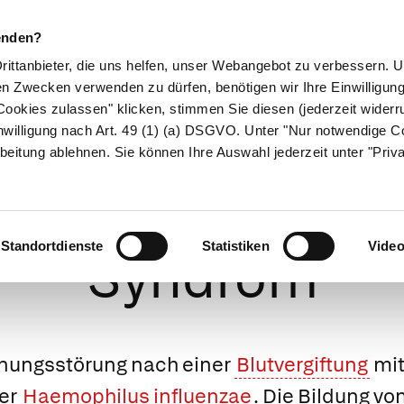
enden?
Drittanbieter, die uns helfen, unser Webangebot zu verbessern.
en Zwecken verwenden zu dürfen, benötigen wir Ihre Einwilligun
ookies zulassen" klicken, stimmen Sie diesen (jederzeit widerru
ikamente
Naturheilkunde
Eltern & Kind
Gesund 
nwilligung nach Art. 49 (1) (a) DSGVO. Unter "Nur notwendige C
beitung ablehnen. Sie können Ihre Auswahl jederzeit unter "Priv
rhouse-Frideric
Standortdienste
Statistiken
Vide
Syndrom
nungsstörung nach einer
Blutvergiftung
mi
er
Haemophilus influenzae
. Die Bildung vo