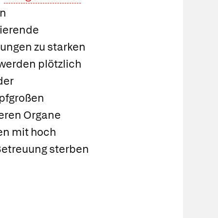
en
nierende
zungen zu starken
 werden plötzlich
der
opfgroßen
neren Organe
en mit hoch
Betreuung sterben