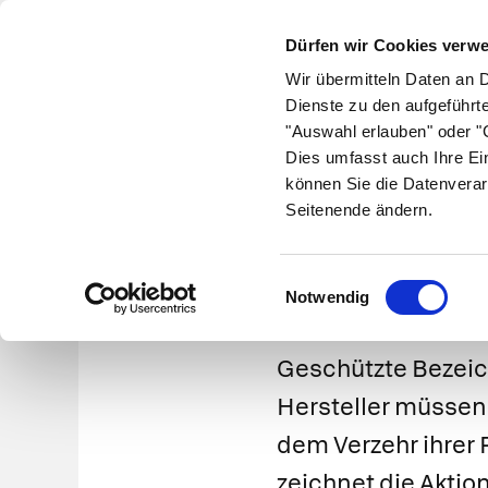
Dürfen wir Cookies verw
Wir übermitteln Daten an 
Dienste zu den aufgeführt
"Auswahl erlauben" oder "C
Krankheiten
Symptome
Therapie
Med
Dies umfasst auch Ihre Ei
können Sie die Datenverar
Seitenende ändern.
Einwilligungsauswahl
Notwendig
Geschützte Bezeich
Hersteller müssen
dem Verzehr ihrer 
zeichnet die Aktio