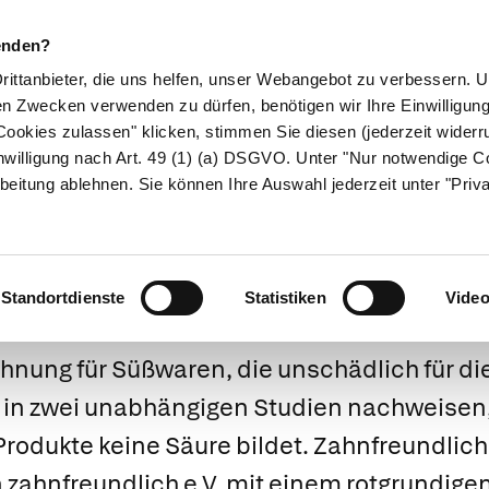
enden?
Drittanbieter, die uns helfen, unser Webangebot zu verbessern.
en Zwecken verwenden zu dürfen, benötigen wir Ihre Einwilligun
ookies zulassen" klicken, stimmen Sie diesen (jederzeit widerru
ikamente
Naturheilkunde
Eltern & Kind
Gesund 
nwilligung nach Art. 49 (1) (a) DSGVO. Unter "Nur notwendige C
beitung ablehnen. Sie können Ihre Auswahl jederzeit unter "Priv
zahnfreundlich
Standortdienste
Statistiken
Vide
nung für Süßwaren, die unschädlich für die
 in zwei unabhängigen Studien nachweisen,
Produkte keine Säure bildet. Zahnfreundlic
n
zahnfreundlich e.V.
mit einem rotgrundige