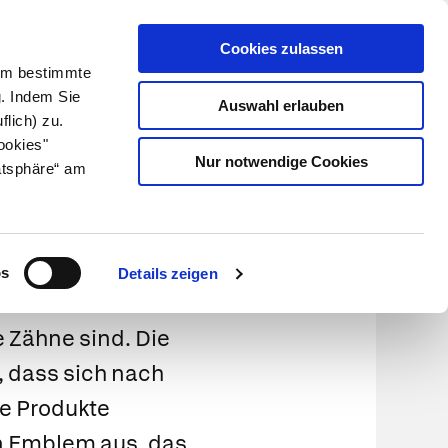
Cookies zulassen
Kundenlogin
Info für Apotheker
 Um bestimmte
g. Indem Sie
Auswahl erlauben
flich) zu.
Suche
leben
Über uns
ookies"
Nur notwendige Cookies
atsphäre“ am
os
Details zeigen
 Zähne sind. Die
 dass sich nach
he Produkte
n Emblem aus, das