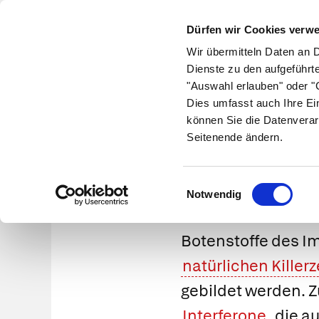
Dürfen wir Cookies verw
Wir übermitteln Daten an 
Dienste zu den aufgeführt
"Auswahl erlauben" oder "C
Krankheiten
Symptome
Therapie
Med
Dies umfasst auch Ihre Ei
können Sie die Datenverar
Seitenende ändern.
Einwilligungsauswahl
Notwendig
Botenstoffe des 
natürlichen Killerz
gebildet werden. 
Interferone
, die 