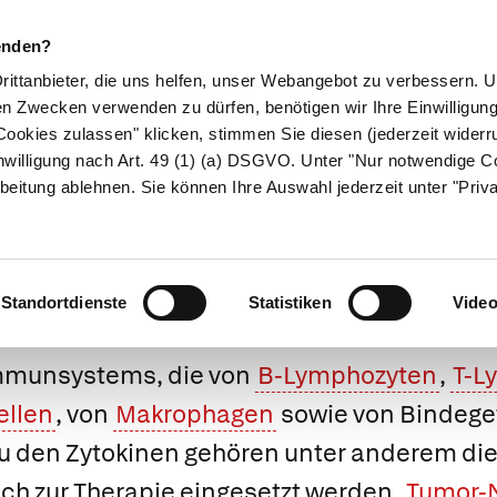
enden?
Drittanbieter, die uns helfen, unser Webangebot zu verbessern.
en Zwecken verwenden zu dürfen, benötigen wir Ihre Einwilligun
ookies zulassen" klicken, stimmen Sie diesen (jederzeit widerru
ikamente
Naturheilkunde
Eltern & Kind
Gesund 
nwilligung nach Art. 49 (1) (a) DSGVO. Unter "Nur notwendige C
beitung ablehnen. Sie können Ihre Auswahl jederzeit unter "Priv
Zytokine
Standortdienste
Statistiken
Vide
Immunsystems, die von
B-Lymphozyten
,
T-L
ellen
, von
Makrophagen
sowie von Bindeg
Zu den Zytokinen gehören unter anderem di
auch zur Therapie eingesetzt werden,
Tumor-N