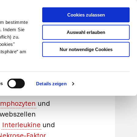
Cookies zulassen
Kundenlogin
Info für Apotheker
 Um bestimmte
g. Indem Sie
Auswahl erlauben
flich) zu.
Suche
leben
Über uns
ookies"
Nur notwendige Cookies
atsphäre“ am
os
Details zeigen
ymphozyten
und
ewebszellen
e
Interleukine
und
ekrose-Faktor