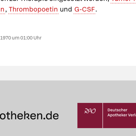
in
,
Thrombopoetin
und
G-CSF
.
.1970
um 01:00 Uhr