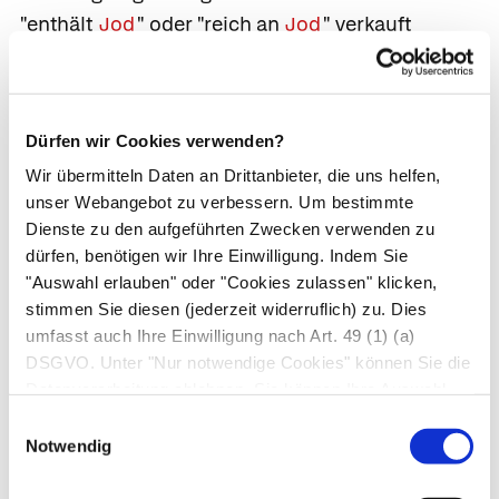
"enthält
Jod
" oder "reich an
Jod
" verkauft
werden. Besondere Vorsicht sollte bei Produkten
aus dem Ausland gelten.
Insbesondere Veganern werden Algen als
Dürfen wir Cookies verwenden?
pflanzliche Quelle für
Vitamin B12
empfohlen.
Wir übermitteln Daten an Drittanbieter, die uns helfen,
Allerdings schwanken die Gehalte je nach
unser Webangebot zu verbessern. Um bestimmte
Algensorte stark. Zudem ist nicht jedes
Dienste zu den aufgeführten Zwecken verwenden zu
dürfen, benötigen wir Ihre Einwilligung. Indem Sie
Lebensmittel, das
Vitamin B12
enthält, geeignet,
"Auswahl erlauben" oder "Cookies zulassen" klicken,
um den täglichen Bedarf zu decken. Das Vitamin
stimmen Sie diesen (jederzeit widerruflich) zu. Dies
liegt oft nicht in der richtigen Dosierung oder
umfasst auch Ihre Einwilligung nach Art. 49 (1) (a)
chemischen Form vor, um verwertet zu werden.
DSGVO. Unter "Nur notwendige Cookies" können Sie die
Die Deutsche Gesellschaft für Ernährung rät
Datenverarbeitung ablehnen. Sie können Ihre Auswahl
deshalb zu Vitamin B12-Präparate mit bekannter
jederzeit unter "Privatsphäre“ am Seitenende ändern.
Einwilligungsauswahl
Zusammensetzung.
Notwendig
Mikroalgenöle mit Ulkenia und Schizochytrium