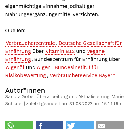
eigenmächtige Einnahme jodhaltiger
Nahrungsergänzungsmittel verzichten.
Quellen:
Verbraucherzentrale
,
Deutsche Gesellschaft für
Ernährung
über
Vitamin B12
und
vegane
Ernährung
, Bundeszentrum für Ernährung über
Algenöl
und
Algen
,
Bundesinstitut für
Risikobewertung
,
Verbraucherservice Bayern
Autor*innen
Sandra Göbel; Überarbeitung und Aktualisierung: Marie
Schläfer | zuletzt geändert am
31.08.2023
um 15:11 Uhr