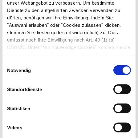
notwendig. Eine ausgewogene Ernährung mit
unser Webangebot zu verbessern. Um bestimmte
Dienste zu den aufgeführten Zwecken verwenden zu
reichlich Obst, Gemüse, Hülsenfrüchten und
dürfen, benötigen wir Ihre Einwilligung. Indem Sie
Vollkornprodukten deckt den Ballaststoffbedarf –
"Auswahl erlauben" oder "Cookies zulassen" klicken,
mindestens 30 Gramm pro Tag - ebenfalls ab
stimmen Sie diesen (jederzeit widerruflich) zu. Dies
und enthält daneben noch andere wichtige
umfasst auch Ihre Einwilligung nach Art. 49 (1) (a)
Vitamine
und
Mineralstoffe
.
DSGVO. Unter "Nur notwendige Cookies" können Sie die
Datenverarbeitung ablehnen. Sie können Ihre Auswahl
„Futter“ für die Darmflora
jederzeit unter "Privatsphäre“ am Seitenende ändern.
Einwilligungsauswahl
Notwendig
Neben ihrer Funktion als Ballaststoff hat die
Oligofruktose
auch noch weitere Effekte auf die
Gesundheit. Im Dickdarm angekommen dient sie
Standortdienste
nämlich den dort ansässigen Bakterien als
Nahrung. Besonders die „guten“ Bifidobakterien
Statistiken
profitieren von der
Oligofruktose
.
Krankmachende Bakterien wie zum Beispiel
Videos
Clostridien werden im Wachstum eher