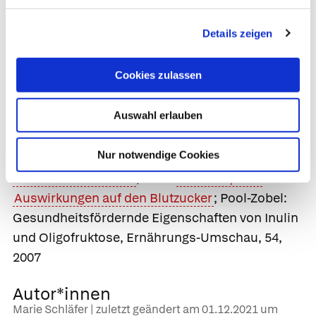
gehemmt. Außerdem wird vermutet, dass
Oligofruktose
und andere Ballaststoffe vor
Details zeigen
Diabetes mellitus
,
Dickdarmkrebs
oder einem
erhöhten Cholesterinspiegel schützen. Hier sind
Cookies zulassen
allerdings noch weitere aussagekräftigen
Studien nötig.
Auswahl erlauben
Quellen: Elmadfa und Leitzmann: Ernährung des
Nur notwendige Cookies
Menschen, 6. Auflage, utb, 2019;
Slavin 2013
;
Verbraucherzentrale
; EFSA
Stuhlfrequenz
und
Auswirkungen auf den Blutzucker
; Pool-Zobel:
Gesundheitsfördernde Eigenschaften von Inulin
und Oligofruktose, Ernährungs-Umschau, 54,
2007
Autor*innen
Marie Schläfer | zuletzt geändert am
01.12.2021
um