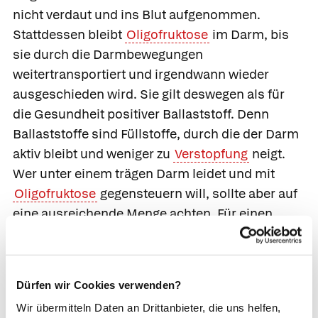
nicht verdaut und ins Blut aufgenommen.
Stattdessen bleibt
Oligofruktose
im Darm, bis
sie durch die Darmbewegungen
weitertransportiert und irgendwann wieder
ausgeschieden wird. Sie gilt deswegen als für
die Gesundheit positiver Ballaststoff. Denn
Ballaststoffe sind Füllstoffe, durch die der Darm
aktiv bleibt und weniger zu
Verstopfung
neigt.
Wer unter einem trägen Darm leidet und mit
Oligofruktose
gegensteuern will, sollte aber auf
eine ausreichende Menge achten. Für einen
Effekt sind mindesten 8 Gramm pro Tag
notwendig.
Um den täglichen Ballaststoff-Bedarf zu decken
Dürfen wir Cookies verwenden?
sind jedoch keine Nahrungsergänzungsmittel
Wir übermitteln Daten an Drittanbieter, die uns helfen,