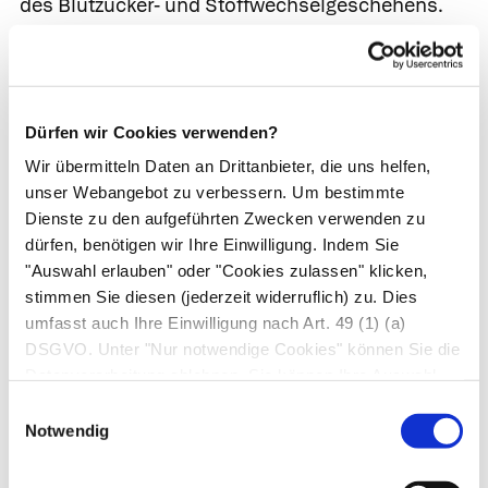
des Blutzucker- und Stoffwechselgeschehens.
Datisca cannabina D2
Das Medikament bietet eine Möglichkeit, um
erhöhte Blutzuckerwerte zu therapieren. Falls Sie
Dürfen wir Cookies verwenden?
zu Übergewicht neigen, bietet Dastica eine gute
Wir übermitteln Daten an Drittanbieter, die uns helfen,
Behandlungsmöglichkeit.
unser Webangebot zu verbessern. Um bestimmte
Dienste zu den aufgeführten Zwecken verwenden zu
Syzygium jambolanum D2
dürfen, benötigen wir Ihre Einwilligung. Indem Sie
"Auswahl erlauben" oder "Cookies zulassen" klicken,
Es ist zu empfehlen, wenn bei Ihnen erhöhte
stimmen Sie diesen (jederzeit widerruflich) zu. Dies
Blutzuckerwerte vorliegen und oft juckender
umfasst auch Ihre Einwilligung nach Art. 49 (1) (a)
Hautausschlag auftritt. Es eignet sich ebenso
DSGVO. Unter "Nur notwendige Cookies" können Sie die
Datenverarbeitung ablehnen. Sie können Ihre Auswahl
zum Behandeln vom Hitzegefühl am ganzen
jederzeit unter "Privatsphäre“ am Seitenende ändern.
Körper.
Einwilligungsauswahl
Notwendig
Homöopathische Behandlung von