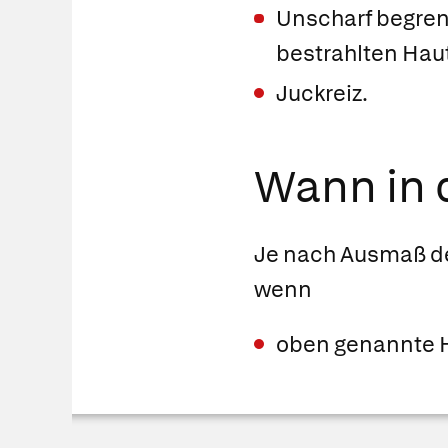
Unscharf begrenz
bestrahlten Hau
Juckreiz.
Wann in d
Je nach Ausmaß de
wenn
oben genannte H