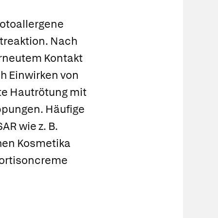
otoallergene
utreaktion. Nach
erneutem Kontakt
ch Einwirken von
te Hautrötung mit
ppungen. Häufige
AR wie z. B.
chen Kosmetika
 Kortisoncreme