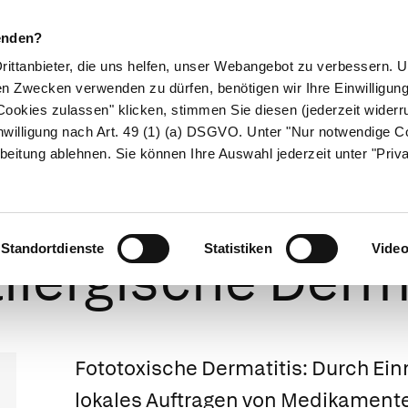
enden?
Drittanbieter, die uns helfen, unser Webangebot zu verbessern.
en Zwecken verwenden zu dürfen, benötigen wir Ihre Einwilligun
ookies zulassen" klicken, stimmen Sie diesen (jederzeit widerru
ikamente
Naturheilkunde
Eltern & Kind
Gesund 
nwilligung nach Art. 49 (1) (a) DSGVO. Unter "Nur notwendige C
beitung ablehnen. Sie können Ihre Auswahl jederzeit unter "Priv
oxische Dermatit
Standortdienste
Statistiken
Vide
llergische Derm
Fototoxische Dermatitis
: Durch Ei
lokales Auftragen von Medikament