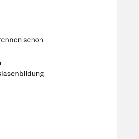
 Brennen schon
h
Blasenbildung