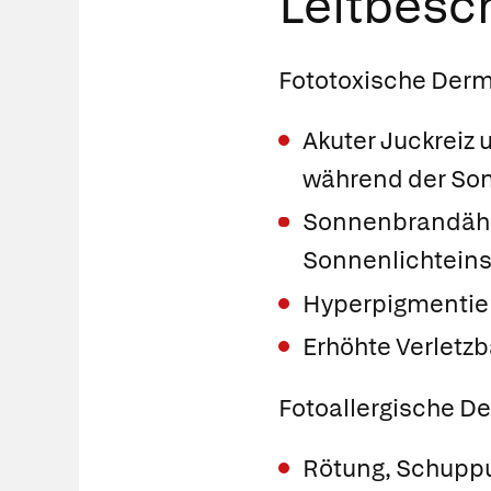
Leitbes
Fototoxische Derma
Akuter Juckreiz 
während der So
Sonnenbrandähn
Sonnenlichteins
Hyperpigmentie
Erhöhte Verletzb
Fotoallergische De
Rötung, Schuppu