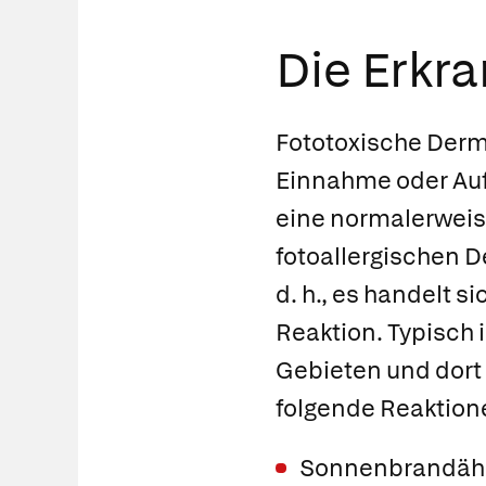
Die Erkr
Fototoxische Derma
Einnahme oder Auf
eine normalerweise
fotoallergischen D
d. h., es handelt s
Reaktion. Typisch 
Gebieten und dort
folgende Reaktione
Sonnenbrandähnl