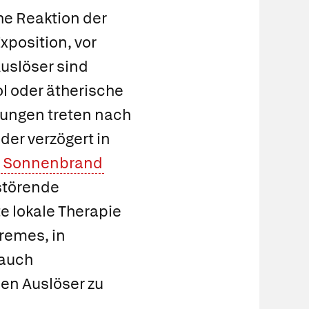
he Reaktion der
xposition, vor
Auslöser sind
ol oder ätherische
nungen treten nach
der verzögert in
s
Sonnenbrand
störende
e lokale Therapie
remes, in
auch
en Auslöser zu