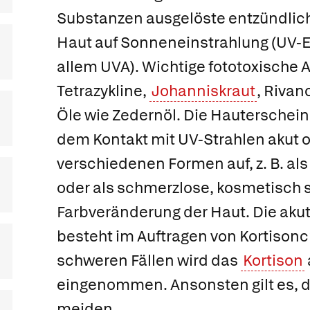
Substanzen ausgelöste entzündlic
Haut auf Sonneneinstrahlung (UV-E
allem UVA). Wichtige fototoxische 
Tetrazykline,
Johanniskraut
, Rivan
Öle wie Zedernöl. Die Hauterschei
dem Kontakt mit UV-Strahlen akut o
verschiedenen Formen auf, z. B. al
oder als schmerzlose, kosmetisch 
Farbveränderung der Haut. Die akut
besteht im Auftragen von Kortisonc
schweren Fällen wird das
Kortison
eingenommen. Ansonsten gilt es, d
meiden.