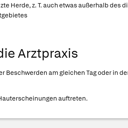
te Herde, z. T. auch etwas außerhalb des d
tgebietes
ie Arztpraxis
r Beschwerden am gleichen Tag oder in d
auterscheinungen auftreten.