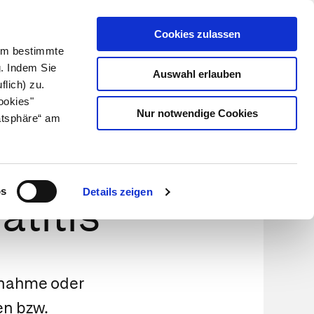
Cookies zulassen
Kundenlogin
Info für Apotheker
 Um bestimmte
g. Indem Sie
Auswahl erlauben
flich) zu.
Suche
leben
Über uns
ookies"
Nur notwendige Cookies
atsphäre“ am
is und
os
Details zeigen
atitis
nnahme oder
en bzw.