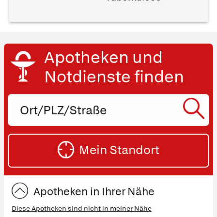
Apotheken und
Notdienste finden
Ort,
PLZ
oder
SU
Straße
Mein Standort
eingeben:
ST
Apotheken in Ihrer Nähe
Diese Apotheken sind nicht in meiner Nähe