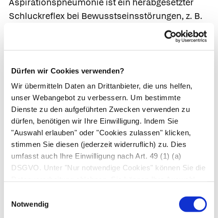
Aspirationspneumonie
ist ein herabgesetzter
Schluckreflex bei Bewusstseinsstörungen, z. B.
durch Alkohol- und Drogenmissbrauch sowie
bei Krampfanfällen, Narkose oder Schlaganfall.
Komplikationen.
Als Komplikation droht neben
Dürfen wir Cookies verwenden?
Pleuraerguss
und
Rippenfellentzündung
auch
Wir übermitteln Daten an Drittanbieter, die uns helfen,
ein
Lungenabszess.
Er entsteht, wenn
unser Webangebot zu verbessern. Um bestimmte
Lungengewebe durch die Bakterien eitrig
Dienste zu den aufgeführten Zwecken verwenden zu
einschmilzt und sich der entstandene Hohlraum
dürfen, benötigen wir Ihre Einwilligung. Indem Sie
mit Eiter füllt (Abszess). Der Abszess führt zu
"Auswahl erlauben" oder "Cookies zulassen" klicken,
stimmen Sie diesen (jederzeit widerruflich) zu. Dies
einem schleichenden Krankheitsverlauf mit
umfasst auch Ihre Einwilligung nach Art. 49 (1) (a)
Fieber, Nachtschweiß, Schwäche und
DSGVO. Unter "Nur notwendige Cookies" können Sie die
Gewichtsverlust. Der Lungenabszess wird mit
Datenverarbeitung ablehnen. Sie können Ihre Auswahl
Antibiotika behandelt. Selten ist ein
jederzeit unter "Privatsphäre“ am Seitenende ändern.
Einwilligungsauswahl
chirurgischer Eingriff erforderlich.
Notwendig