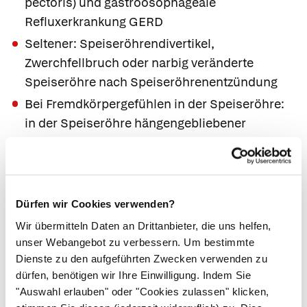
pectoris) und gastroösophageale
Refluxerkrankung GERD
Seltener: Speiseröhrendivertikel,
Zwerchfellbruch oder narbig veränderte
Speiseröhre nach Speiseröhrenentzündung
Bei Fremdkörpergefühlen in der Speiseröhre:
in der Speiseröhre hängengebliebener
Fremdkörper wie z. B. eine Fischgräte,
Hühnerknochen oder ihre Zahnprothese.
Behandlung
Dürfen wir Cookies verwenden?
Wir übermitteln Daten an Drittanbieter, die uns helfen,
Behandlung der Achalasie
unser Webangebot zu verbessern. Um bestimmte
Dienste zu den aufgeführten Zwecken verwenden zu
Operative Behandlung.
Um den Transport der
dürfen, benötigen wir Ihre Einwilligung. Indem Sie
Nahrung von der Speiseröhre zum Magen zu
"Auswahl erlauben" oder "Cookies zulassen" klicken,
verbessern, dehnt der Arzt den unteren