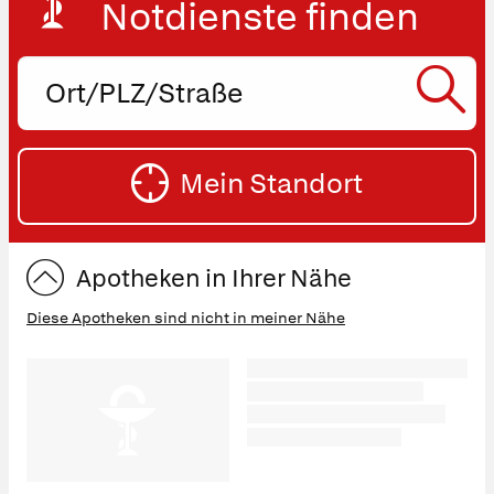
Notdienste finden
Ort,
PLZ
oder
SU
Straße
Mein Standort
eingeben:
ST
Apotheken in Ihrer Nähe
Diese Apotheken sind nicht in meiner Nähe