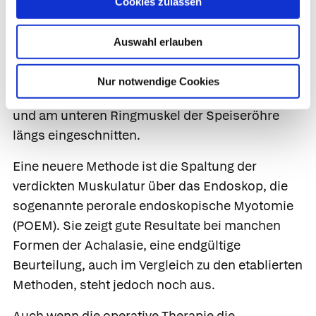
Cookies zulassen
12 Monate wiederholt werden.
Bleiben beide Behandlungsmethoden erfolglos,
Auswahl erlauben
empfiehlt der Arzt meist die operative
Kardiamyotomie.
Dabei werden die verdickten
Nur notwendige Cookies
Muskeln im Bereich des Mageneingangs (Kardia)
und am unteren Ringmuskel der Speiseröhre
längs eingeschnitten.
Eine neuere Methode ist die Spaltung der
verdickten Muskulatur über das Endoskop, die
sogenannte
perorale endoskopische Myotomie
(POEM). Sie zeigt gute Resultate bei manchen
Formen der Achalasie, eine endgültige
Beurteilung, auch im Vergleich zu den etablierten
Methoden, steht jedoch noch aus.
Auch wenn die operative Therapie die