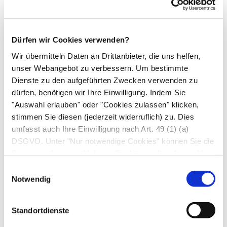
täglichen Kolonspülung lässt sich die
Darmfunktion so regulieren, dass am Tage
die Abdeckung des Stomas mit einer Kappe
Dürfen wir Cookies verwenden?
oft möglich ist. Um das Festkleben des
Wir übermitteln Daten an Drittanbieter, die uns helfen,
Beutels nicht zu beeinträchtigen, ist die
unser Webangebot zu verbessern. Um bestimmte
Benutzung von Salben oder fetthaltigen
Dienste zu den aufgeführten Zwecken verwenden zu
dürfen, benötigen wir Ihre Einwilligung. Indem Sie
Cremes rund um das Stoma ungeeignet.
"Auswahl erlauben" oder "Cookies zulassen" klicken,
Beim Waschen sollten stets frische
stimmen Sie diesen (jederzeit widerruflich) zu. Dies
Waschlappen verwendet werden, damit
umfasst auch Ihre Einwilligung nach Art. 49 (1) (a)
keine Keime aus der Stoma-Umgebung
DSGVO. Unter "Nur notwendige Cookies" können Sie die
verbreitet werden.
Datenverarbeitung ablehnen. Sie können Ihre Auswahl
jederzeit unter "Privatsphäre“ am Seitenende ändern.
Einwilligungsauswahl
Notwendig
Speziell ausgebildete Fachberater für
Stomatherapie (Stomatherapeuten)
können bei der Stoma-Eingewöhnung
Standortdienste
und bei hartnäckigen Ernährungs- und