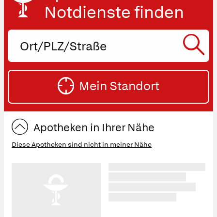
Notdienste finden
Ort,
PLZ
oder
SU
Straße
Mein Standort
eingeben:
ST
Apotheken in Ihrer Nähe
Diese Apotheken sind nicht in meiner Nähe