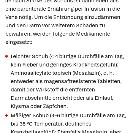
Je nach Stärke des Schubs ist dann ebenfalls
eine parenterale Ernährung per Infusion in die
Vene nötig. Um die Entzündung einzudämmen
und den Darm vor weiterem Schaden zu
bewahren, werden folgende Medikamente
eingesetzt:
Leichter Schub
(< 4 blutige Durchfälle am Tag,
kein Fieber und geringes Krankheitsgefühl):
Aminosalicylate topisch (
Mesalazin
), d. h.
entweder als magensaftresistente Tabletten,
damit der Wirkstoff die entfernten
Darmabschnitte erreicht oder als Einlauf,
Klysma oder Zäpfchen.
Mäßiger Schub
(4–6 blutige Durchfälle am Tag,
Was Ihre Apotheke
Apotheken in
empfiehlt
Ihrer Nähe
bis 38 °C Temperatur, deutliches
Krankheitsgefühl): Ebenfalls
Mesalazin
, aber