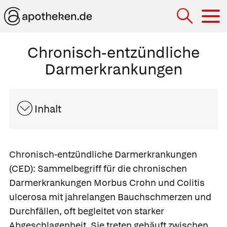
Hau
Chronisch-entzündliche
Darmerkrankungen
Inhalt
Chronisch-entzündliche Darmerkrankungen
(CED):
Sammelbegriff für die chronischen
Darmerkrankungen
Morbus Crohn
und
Colitis
ulcerosa
mit jahrelangen Bauchschmerzen und
Durchfällen, oft begleitet von starker
Abgeschlagenheit. Sie treten gehäuft zwischen