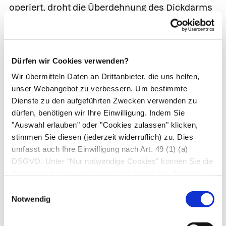
operiert, droht die Überdehnung des Dickdarms
mit der Gefahr des Darmdurchbruchs, der
lebensbedrohlichen
Bauchfellentzündung
sowie
starker Blutungen. Neben diesen möglichen
Dürfen wir Cookies verwenden?
akuten Komplikationen ist bei der Colitis
Wir übermitteln Daten an Drittanbieter, die uns helfen,
ulcerosa auch das Darmkrebsrisiko erhöht.
unser Webangebot zu verbessern. Um bestimmte
Dienste zu den aufgeführten Zwecken verwenden zu
Außerhalb des Darms gelegene
dürfen, benötigen wir Ihre Einwilligung. Indem Sie
Entzündungsherde
"Auswahl erlauben" oder "Cookies zulassen" klicken,
stimmen Sie diesen (jederzeit widerruflich) zu. Dies
Bei 15 bis 20 % der Patient*innen mit einer
umfasst auch Ihre Einwilligung nach Art. 49 (1) (a)
chronisch-entzündlichen Darmerkrankung wie
DSGVO. Unter "Nur notwendige Cookies" können Sie die
Morbus Crohn
oder
Colitis ulcerosa
sind
Datenverarbeitung ablehnen. Sie können Ihre Auswahl
Gelenke betroffen. Es handelt sich um eine
jederzeit unter "Privatsphäre“ am Seitenende ändern.
Einwilligungsauswahl
entzündliche rheumatische Erkrankung der
Notwendig
Wirbelsäule oder asymmetrisch einzelner großer
Gelenke der Beine. Die Ärzt*in spricht von einer