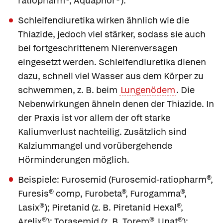
ratiopharm®
,
Aquaphor®
).
Schleifendiuretika
wirken ähnlich wie die
Thiazide, jedoch viel stärker, sodass sie auch
bei fortgeschrittenem Nierenversagen
eingesetzt werden. Schleifendiuretika dienen
dazu, schnell viel Wasser aus dem Körper zu
schwemmen, z. B. beim
Lungenödem
. Die
Nebenwirkungen ähneln denen der Thiazide. In
der Praxis ist vor allem der oft starke
Kaliumverlust nachteilig. Zusätzlich sind
Kalziummangel und vorübergehende
Hörminderungen möglich.
Beispiele:
Furosemid
(
Furosemid-ratiopharm®
,
Furesis® comp
,
Furobeta®
,
Furogamma®
,
Lasix®
);
Piretanid
(z. B.
Piretanid Hexal®
,
Arelix®
);
Torasemid
(z. B.
Torem®
,
Unat®
);