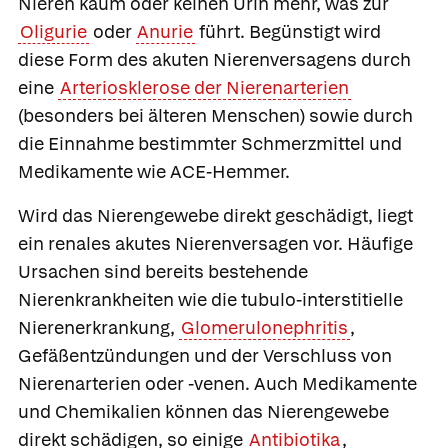
Nieren kaum oder keinen Urin mehr, was zur
Oligurie
oder
Anurie
führt. Begünstigt wird
diese Form des akuten Nierenversagens durch
eine
Arteriosklerose der Nierenarterien
(besonders bei älteren Menschen) sowie durch
die Einnahme bestimmter Schmerzmittel und
Medikamente wie ACE-Hemmer.
Wird das Nierengewebe direkt geschädigt, liegt
ein
renales akutes Nierenversagen
vor. Häufige
Ursachen sind bereits bestehende
Nierenkrankheiten wie die tubulo-interstitielle
Nierenerkrankung,
Glomerulonephritis
,
Gefäßentzündungen und der Verschluss von
Nierenarterien oder -venen. Auch Medikamente
und Chemikalien können das Nierengewebe
direkt schädigen, so einige
Antibiotika
,