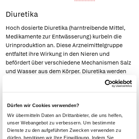
Diuretika
Hoch dosierte
Diuretika
(harntreibende Mittel,
Medikamente zur Entwässerung) kurbeln die
Urinproduktion an. Diese Arzneimittelgruppe
entfaltet ihre Wirkung in den Nieren und
befördert über verschiedene Mechanismen Salz
und Wasser aus dem Körper. Diuretika werden
bei Herzkrankheiten, insbesondere
Herzinsuffizienz
, bei Bluthochdruck, Ödemen,
Leber- und Nierenkrankheiten eingesetzt.
Dürfen wir Cookies verwenden?
Hinweis: Diuretika erhöhen zwar die
Wir übermitteln Daten an Drittanbieter, die uns helfen,
Urinausscheidung, sie können aber nicht die
unser Webangebot zu verbessern. Um bestimmte
Nierenfunktionen verbessern oder ein
Dienste zu den aufgeführten Zwecken verwenden zu
fortschreitendes Nierenversagen aufhalten.
dürfen, benötigen wir Ihre Einwilligung. Indem Sie