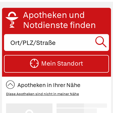
Apotheken und
Notdienste finden
Ort,
PLZ
oder
SU
Straße
Mein Standort
eingeben:
ST
Apotheken in Ihrer Nähe
Diese Apotheken sind nicht in meiner Nähe