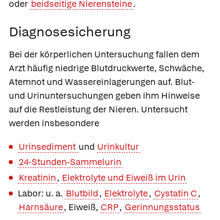
oder
beidseitige Nierensteine
.
Diagnosesicherung
Bei der körperlichen Untersuchung fallen dem
Arzt häufig niedrige Blutdruckwerte, Schwäche,
Atemnot und Wassereinlagerungen auf. Blut-
und Urinuntersuchungen geben ihm Hinweise
auf die Restleistung der Nieren. Untersucht
werden insbesondere
Urinsediment
und
Urinkultur
24-Stunden-Sammelurin
Kreatinin
,
Elektrolyte und Eiweiß im Urin
Labor: u. a.
Blutbild
,
Elektrolyte
,
Cystatin C
,
Harnsäure
, Eiweiß,
CRP
,
Gerinnungsstatus