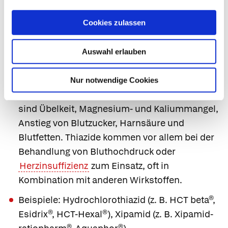
Natrium und Chlor aus dem Primärharn in den
Körper, sodass diese in Form von Salzen
Cookies zulassen
vermehrt über den Urin ausgeschwemmt
werden. Diese Salze "ziehen" Wasser mit sich,
Auswahl erlauben
sodass sich sowohl Blutdruck als auch
eventuell vorhandene Ödeme verringern. Die
Nur notwendige Cookies
Urinmenge steigt nur mäßig. Nebenwirkungen
sind Übelkeit, Magnesium- und Kaliummangel,
Anstieg von Blutzucker, Harnsäure und
Blutfetten. Thiazide kommen vor allem bei der
Behandlung von Bluthochdruck oder
Herzinsuffizienz
zum Einsatz, oft in
Kombination mit anderen Wirkstoffen.
Beispiele:
Hydrochlorothiazid
(z. B.
HCT beta®
,
Esidrix®
,
HCT-Hexal®
),
Xipamid
(z. B.
Xipamid-