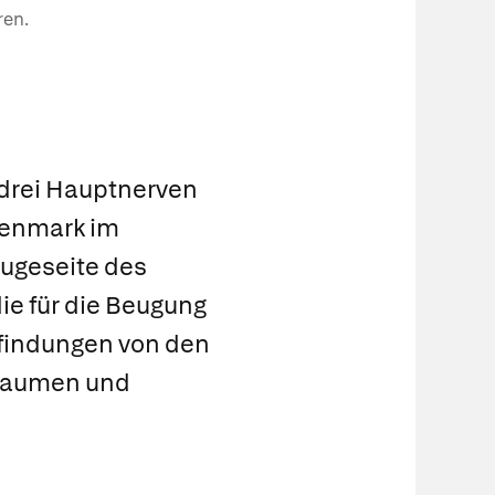
ren.
 drei Hauptnerven
kenmark im
eugeseite des
ie für die Beugung
pfindungen von den
 Daumen und