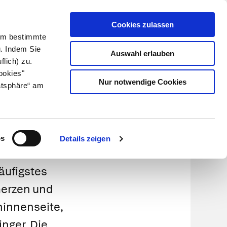
Cookies zulassen
Kundenlogin
Info für Apotheker
 Um bestimmte
g. Indem Sie
Auswahl erlauben
flich) zu.
Suche
leben
Über uns
ookies"
Nur notwendige Cookies
atsphäre“ am
rom
os
Details zeigen
äufigstes
erzen und
innenseite,
inger. Die