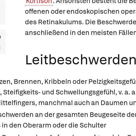
Kortison
. Ansonsten besteht die B
offenen oder endoskopischen oper
des Retinakulums. Die Beschwerd
anschließend in den meisten Fälle
Leitbeschwerde
n, Brennen, Kribbeln oder Pelzigkeitsgefüh
, Steifigkeits- und Schwellungsgefühl, v. a.
Mittelfingers, manchmal auch an Daumen un
schwerden an der gesamten Beugeseite der
 in den Oberarm oder die Schulter