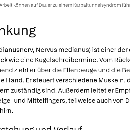
 Arbeit können auf Dauer zu einem Karpaltunnelsyndrom füh
ankung
ianusnerv, Nervus medianus) ist einer der
ick wie eine Kugelschreibermine. Vom Rüc
nd zieht er über die Ellenbeuge und die B
ie Hand. Er steuert verschiedene Muskeln, d
ern zuständig sind. Außerdem leitet er Em
ige- und Mittelfingers, teilweise auch von
hirn.
stehung und Verlauf