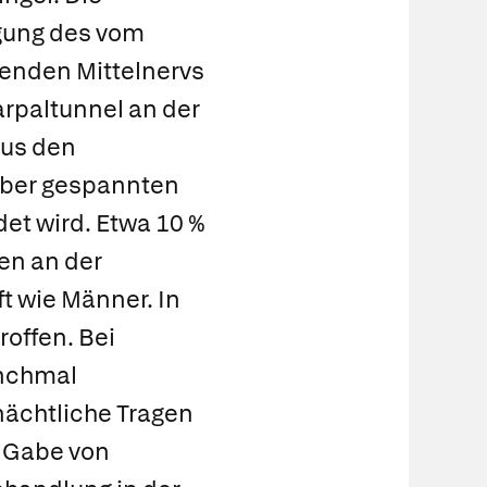
gung des vom
henden Mittelnervs
arpaltunnel an der
aus den
ber gespannten
et wird. Etwa 10 %
en an der
ft wie Männer. In
roffen. Bei
anchmal
ächtliche Tragen
) Gabe von