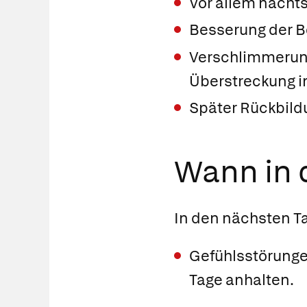
Vor allem nach
Besserung der B
Verschlimmerun
Überstreckung 
Später Rückbil
Wann in d
In den nächsten T
Gefühlsstörungen
Tage anhalten.