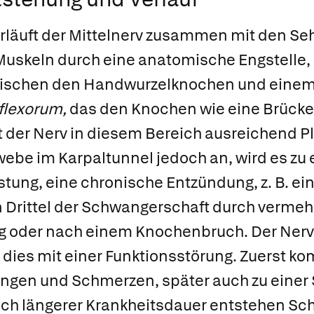
läuft der Mittelnerv zusammen mit den Se
uskeln durch eine anatomische Engstelle,
zwischen den Handwurzelknochen und einem 
flexorum,
das den Knochen wie eine Brücke
der Nerv in diesem Bereich ausreichend Pla
be im Karpaltunnel jedoch an, wird es zu 
tung, eine chronische Entzündung, z. B. ei
en Drittel der Schwangerschaft durch vermeh
 oder nach einem Knochenbruch. Der Nerv 
t dies mit einer Funktionsstörung. Zuerst k
gen und Schmerzen, später auch zu einer
ch längerer Krankheitsdauer entstehen Sch