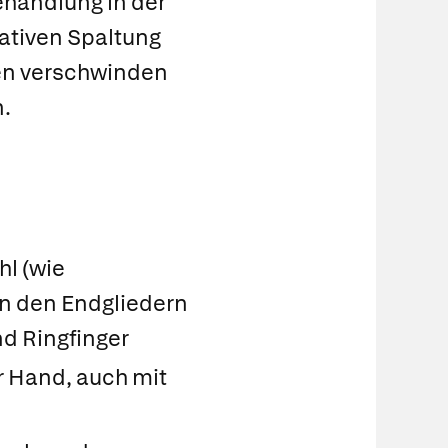
ehandlung in der
ativen Spaltung
en verschwinden
n.
n
l (wie
 an den Endgliedern
d Ringfinger
 Hand, auch mit