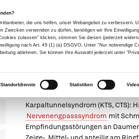
enden?
Drittanbieter, die uns helfen, unser Webangebot zu verbessern.
en Zwecken verwenden zu dürfen, benötigen wir Ihre Einwilligun
ookies zulassen" klicken, stimmen Sie diesen (jederzeit widerru
ikamente
Naturheilkunde
Eltern & Kind
Gesund 
nwilligung nach Art. 49 (1) (a) DSGVO. Unter "Nur notwendige C
beitung ablehnen. Sie können Ihre Auswahl jederzeit unter "Priv
rpaltunnelsynd
Standortdienste
Statistiken
Vide
Karpaltunnelsyndrom
(KTS, CTS): H
Nervenengpasssyndrom
mit Schm
Empfindungsstörungen an Daumen
Zeige-, Mittel- und anteilig am Ringf