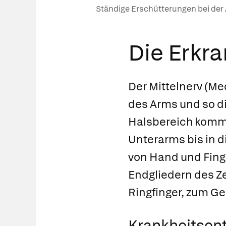
Ständige Erschütterungen bei der
Die Erkr
Der
Mittelnerv
(Med
des Arms und so d
Halsbereich komme
Unterarms bis in d
von Hand und Fing
Endgliedern des Ze
Ringfinger, zum Ge
Krankheitsent