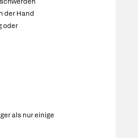
Beschwerden
n der Hand
 oder
er als nur einige