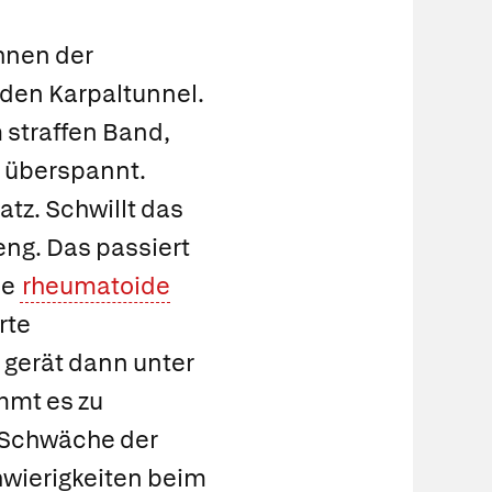
hnen der
 den
Karpaltunnel
.
straffen Band,
 überspannt.
tz. Schwillt das
eng. Das passiert
ne
rheumatoide
rte
gerät dann unter
ommt es zu
 Schwäche der
wierigkeiten beim