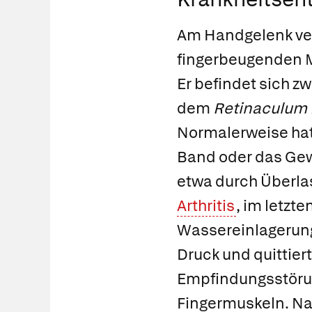
Am Handgelenk ver
fingerbeugenden M
Er befindet sich 
dem
Retinaculum 
Normalerweise hat 
Band oder das Gewe
etwa durch Überlas
Arthritis
, im letzt
Wassereinlagerung
Druck und quittier
Empfindungsstörun
Fingermuskeln. Na