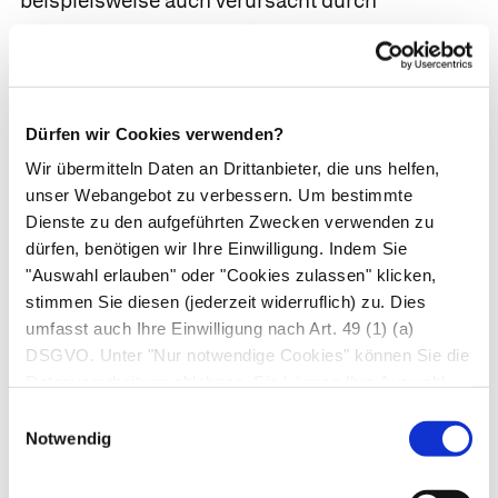
beispielsweise auch verursacht durch
Hüftgelenksarthrose
,
Hüftdysplasie
,
Coxitis
,
Hüftimpingement oder einen Hüftkopfbruch,
Knochentumoren und Metastasen.
Dürfen wir Cookies verwenden?
Behandlung
Wir übermitteln Daten an Drittanbieter, die uns helfen,
unser Webangebot zu verbessern. Um bestimmte
Bei der Hüftkopfnekrose gibt es keine
Dienste zu den aufgeführten Zwecken verwenden zu
ursächliche Therapie. Um die Risikofaktoren zu
dürfen, benötigen wir Ihre Einwilligung. Indem Sie
minimieren, sollte auf Rauchen und
"Auswahl erlauben" oder "Cookies zulassen" klicken,
übermäßigen Alkoholkonsum verzichtet werden.
stimmen Sie diesen (jederzeit widerruflich) zu. Dies
umfasst auch Ihre Einwilligung nach Art. 49 (1) (a)
Außerdem ist es wichtig, Grunderkrankungen
DSGVO. Unter "Nur notwendige Cookies" können Sie die
wie einen
Diabetes mellitus
oder eine
Gicht
Datenverarbeitung ablehnen. Sie können Ihre Auswahl
erfolgreich zu behandeln.
jederzeit unter "Privatsphäre“ am Seitenende ändern.
Einwilligungsauswahl
Notwendig
Die Behandlung der Hüfte selbst richtet sich
nach dem Stadium der Erkrankung und den